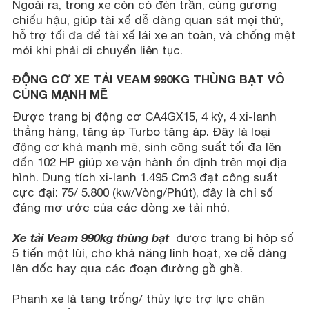
Ngoài ra, trong xe còn có đèn trần, cùng gương
chiếu hậu, giúp tài xế dễ dàng quan sát mọi thứ,
hỗ trợ tối đa để tài xế lái xe an toàn, và chống mệt
mỏi khi phải di chuyển liên tục.
ĐỘNG CƠ XE TẢI VEAM 990KG THÙNG BẠT VÔ
CÙNG MẠNH MẼ
Được trang bị động cơ CA4GX15, 4 kỳ, 4 xi-lanh
thẳng hàng, tăng áp Turbo tăng áp. Đây là loại
động cơ khá mạnh mẽ, sinh công suất tối đa lên
đến 102 HP giúp xe vận hành ổn định trên mọi địa
hình. Dung tích xi-lanh 1.495 Cm3 đạt công suất
cực đại: 75/ 5.800 (kw/Vòng/Phút), đây là chỉ số
đáng mơ ước của các dòng xe tải nhỏ.
Xe tải Veam 990kg thùng bạt
được trang bị hôp số
5 tiến một lùi, cho khả năng linh hoạt, xe dễ dàng
lên dốc hay qua các đoạn đường gồ ghề.
Phanh xe là tang trống/ thủy lực trợ lực chân