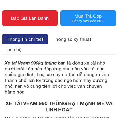
Mua Trả Góp
Báo Giá Lăn Bánh
Hỗ trợ vay đến 80%
Thông tin chi tiết
Thông số kỹ thuật
Liên hệ
Xe tải Veam 990kg
thùng bạt
là dòng xe tải nhỏ
dưới một tấn nên đáp ứng nhu cầu vận tải của
nhiều gia đình. Loại xe này có thể dễ dàng ra vào
thành phố, len lõi trong các ngõ hẻm hay đường
nhỏ, nên vô cùng tiện lợi cho việc vận chuyển
hàng hóa.
XE TẢI VEAM 990 THÙNG BẠT MẠNH MẼ VÀ
LINH HOẠT