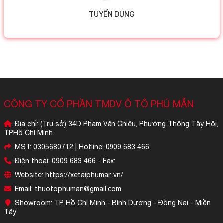
TUYỂN DỤNG
CÔNG TY CỔ PHẦN TMDV Ô TÔ PHÚ MẪN
Địa chỉ: (Trụ sở) 34D Phạm Văn Chiêu, Phường Thông Tây Hội,
TP.Hồ Chí Minh
MST: 0305680712 | Hotline: 0909 683 466
Điện thoại: 0909 683 466 - Fax:
Website: https://xetaiphuman.vn/
Email: thuotophuman@gmail.com
Showroom: TP. Hồ Chí Minh - Bình Dương - Đồng Nai - Miền
Tây