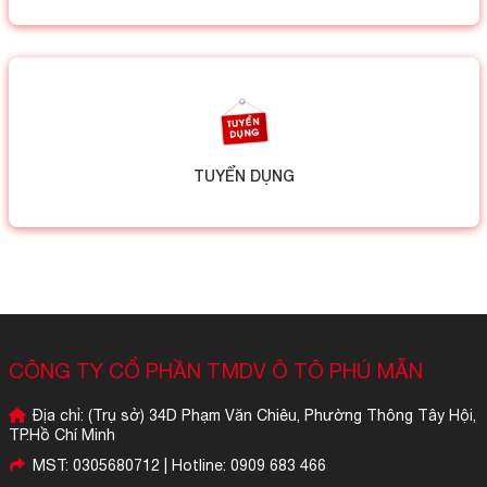
TUYỂN DỤNG
CÔNG TY CỔ PHẦN TMDV Ô TÔ PHÚ MẪN
Địa chỉ: (Trụ sở) 34D Phạm Văn Chiêu, Phường Thông Tây Hội,
TP.Hồ Chí Minh
MST: 0305680712 | Hotline: 0909 683 466