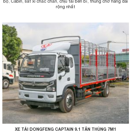
bộ, Cabin, sat xi chắc chắn, chịu tải bền bỉ, thùng chở hàng dài
rộng nhất
XE TẢI DONGFENG CAPTAIN 9.1 TẤN THÙNG 7M1