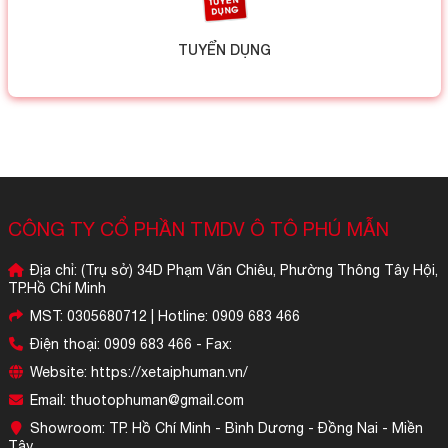
TUYỂN DỤNG
CÔNG TY CỔ PHẦN TMDV Ô TÔ PHÚ MẪN
Địa chỉ: (Trụ sở) 34D Phạm Văn Chiêu, Phường Thông Tây Hội,
TP.Hồ Chí Minh
MST: 0305680712 | Hotline: 0909 683 466
Điện thoại: 0909 683 466 - Fax:
Website: https://xetaiphuman.vn/
Email: thuotophuman@gmail.com
Showroom: TP. Hồ Chí Minh - Bình Dương - Đồng Nai - Miền
Tây