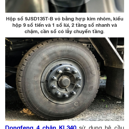
Hộp số 9JSD135T-B vỏ bằng hợp kim nhôm, kiểu
hộp 9 số tiến và 1 số lùi, 2 tầng số nhanh và
chậm, cần số có lẫy chuyển tầng
.
Dongfeng 4 chân KL340
sử dụng hệ cầu