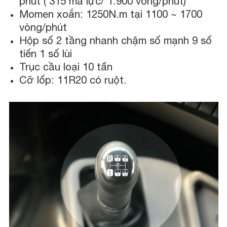
phút ( 315 mã lực/ 1.900 vòng/phút)
Momen xoắn: 1250N.m tại 1100 ~ 1700
vòng/phút
Hộp số 2 tầng nhanh chậm số mạnh 9 số
tiến 1 số lùi
Trục cầu loại 10 tấn
Cỡ lốp: 11R20 có ruột.