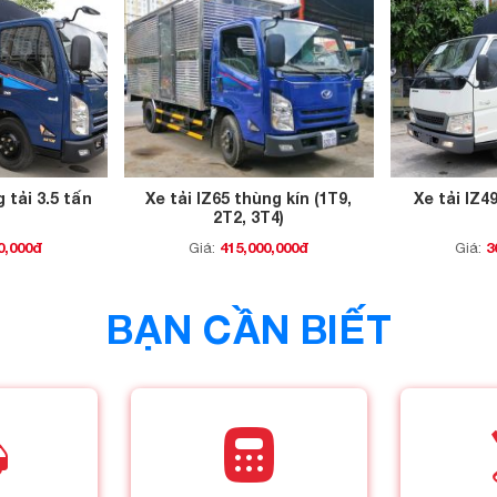
g tải 3.5 tấn
Xe tải IZ65 thùng kín (1T9,
Xe tải IZ4
2T2, 3T4)
0,000đ
415,000,000đ
3
Giá:
Giá:
BẠN CẦN BIẾT