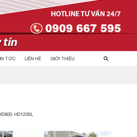
IN TỨC
LIÊN HỆ
GIỚI THIỆU
HD800, HD120SL