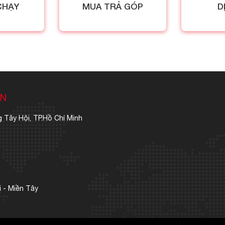
CHẠY
MUA TRẢ GÓP
D
ẪN
 Tây Hội, TP.Hồ Chí Minh
 - Miền Tây