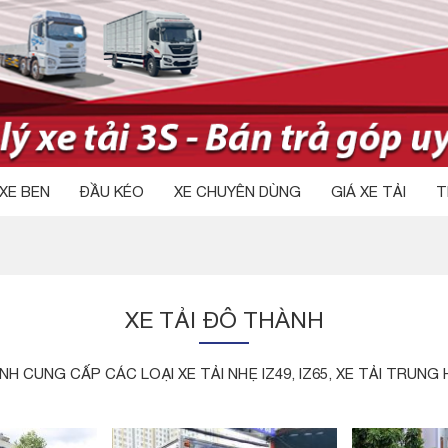
XE BEN
ĐẦU KÉO
XE CHUYÊN DÙNG
GIÁ XE TẢI
T
XE TẢI ĐÔ THÀNH
NH CUNG CẤP CÁC LOẠI XE TẢI NHẸ IZ49, IZ65, XE TẢI TRUNG 