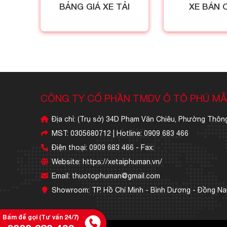
BẢNG GIÁ XE TẢI
XE BÁN 
CÔNG TY CỔ PHẦN TMDV Ô TÔ PHÚ M
Địa chỉ: (Trụ sở) 34D Phạm Văn Chiêu, Phường Thông
MST: 0305680712 | Hotline: 0909 683 466
Điện thoại: 0909 683 466 - Fax:
Website: https://xetaiphuman.vn/
Email: thuotophuman@gmail.com
Showroom: TP. Hồ Chí Minh - Bình Dương - Đồng Nai
Bấm để gọi (Tư vấn 24/7)