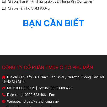
Giá Xe Tải 8 Tấn Thùng Bạt và Thùng Kín Container
Giá xe tải nhỏ SRM 930kg
BẠN CẦN BIẾT
CÔNG TY CỔ PHẦN TMDV Ô TÔ PHÚ MẪN
Địa chỉ: (Trụ sở) 34D Phạm Văn Chiêu, Phường Thông Tây Hội,
TP.Hồ Chí Minh
MST: 0305680712 | Hotline: 0909 683 466
Điện thoại: 0909 683 466 - Fax:
Website: https://xetaiphuman.vn/