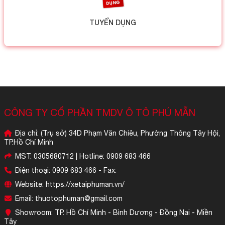
TUYỂN DỤNG
CÔNG TY CỔ PHẦN TMDV Ô TÔ PHÚ MẪN
Địa chỉ: (Trụ sở) 34D Phạm Văn Chiêu, Phường Thông Tây Hội,
TP.Hồ Chí Minh
MST: 0305680712 | Hotline: 0909 683 466
Điện thoại: 0909 683 466 - Fax:
Website: https://xetaiphuman.vn/
Email: thuotophuman@gmail.com
Showroom: TP. Hồ Chí Minh - Bình Dương - Đồng Nai - Miền
Tây