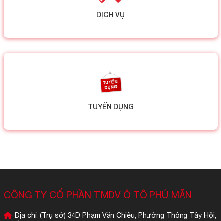
DỊCH VỤ
TUYỂN DỤNG
CÔNG TY CỔ PHẦN TMDV Ô TÔ PHÚ MẪN
Địa chỉ: (Trụ sở) 34D Phạm Văn Chiêu, Phường Thông Tây Hội,