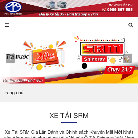
Trang chủ
XE TẢI SRM
Xe Tải SRM Giá Lăn Bánh và Chính sách Khuyến Mãi Mới Nhất
các dòng xe tải nhỏ và xe tải VAN của Ô Tô Shineray Việt Nam