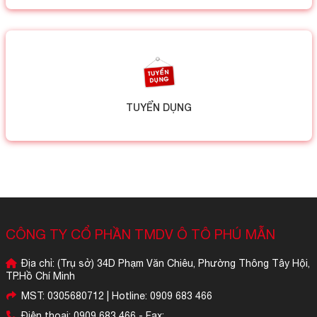
TUYỂN DỤNG
CÔNG TY CỔ PHẦN TMDV Ô TÔ PHÚ MẪN
Địa chỉ: (Trụ sở) 34D Phạm Văn Chiêu, Phường Thông Tây Hội,
TP.Hồ Chí Minh
MST: 0305680712 | Hotline: 0909 683 466
Điện thoại: 0909 683 466 - Fax: