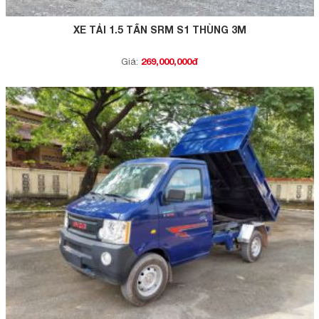
XE TẢI 1.5 TẤN SRM S1 THÙNG 3M
269,000,000đ
Giá: