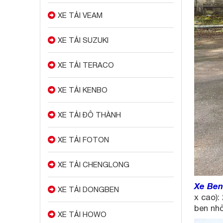
XE TẢI VEAM
XE TẢI SUZUKI
XE TẢI TERACO
XE TẢI KENBO
XE TẢI ĐÔ THÀNH
XE TẢI FOTON
XE TẢI CHENGLONG
Xe Ben
XE TẢI DONGBEN
x cao):
ben nhỏ
XE TẢI HOWO