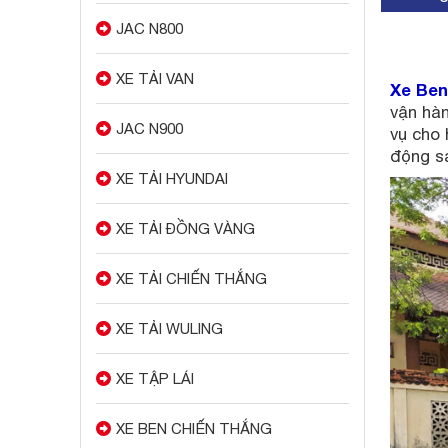
JAC N800
XE TẢI VAN
Xe Ben
vận hàn
JAC N900
vụ cho 
động sả
XE TẢI HYUNDAI
XE TẢI ĐỒNG VÀNG
XE TẢI CHIẾN THẮNG
XE TẢI WULING
XE TẬP LÁI
XE BEN CHIẾN THẮNG