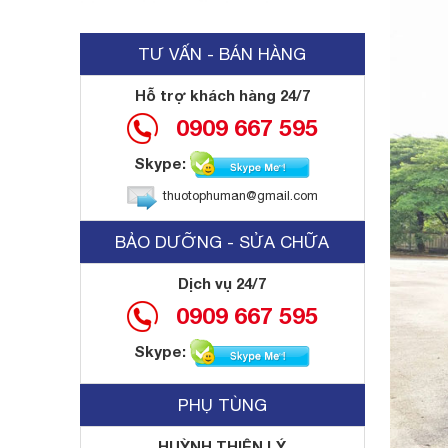
TƯ VẤN - BÁN HÀNG
Hỗ trợ khách hàng 24/7
0909 667 595
Skype:
thuotophuman@gmail.com
BẢO DƯỠNG - SỬA CHỮA
Dịch vụ 24/7
0909 667 595
Skype:
PHỤ TÙNG
HUỲNH THIỆN LÝ