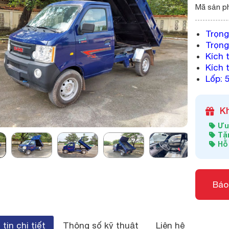
Mã sản p
Trọng
Trọng
Kích 
Kích 
Lốp: 
K
Ưu
Tặ
Hỗ
Báo
tin chi tiết
Thông số kỹ thuật
Liên hệ