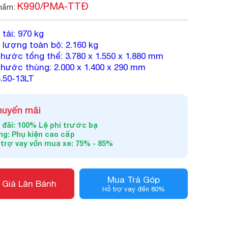
K990/PMA-TTĐ
hẩm:
 tải: 970 kg
 lượng toàn bộ: 2.160 kg
thước tổng thể: 3.780 x 1.550 x 1.880 mm
thước thùng: 2.000 x 1.400 x 290 mm
5.50-13LT
huyến mãi
 đãi: 100% Lệ phí trước bạ
ng: Phụ kiện cao cấp
 trợ vay vốn mua xe: 75% - 85%
Mua Trả Góp
 Giá Lăn Bánh
Hỗ trợ vay đến 80%