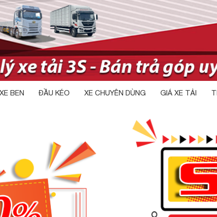
XE BEN
ĐẦU KÉO
XE CHUYÊN DÙNG
GIÁ XE TẢI
T