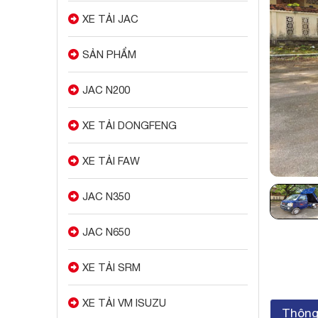
XE TẢI JAC
SẢN PHẨM
JAC N200
XE TẢI DONGFENG
XE TẢI FAW
JAC N350
JAC N650
XE TẢI SRM
XE TẢI VM ISUZU
Thông 