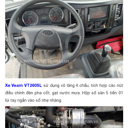
Xe Veam VT260SL
sử dụng vô lăng 4 chấu, tích hợp các nút
điều chỉnh đèn pha cốt, gạt nước mưa. Hộp số sàn 5 tiến 01
lùi tay ngắn vào số nhẹ nhàng.