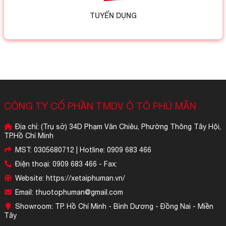
TUYỂN DỤNG
CÔNG TY CỔ PHẦN TMDV Ô TÔ PHÚ MẪN
Địa chỉ: (Trụ sở) 34D Phạm Văn Chiêu, Phường Thông Tây Hội,
TP.Hồ Chí Minh
MST: 0305680712 | Hotline: 0909 683 466
Điện thoại: 0909 683 466 - Fax:
Website: https://xetaiphuman.vn/
Email: thuotophuman@gmail.com
Showroom: TP. Hồ Chí Minh - Bình Dương - Đồng Nai - Miền
Tây