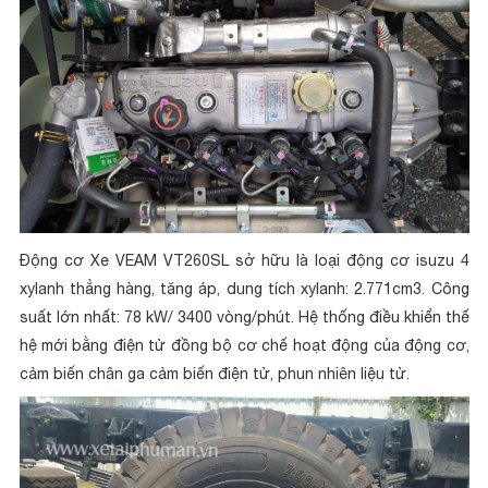
Động cơ Xe VEAM VT260SL sở hữu là loại động cơ isuzu 4
xylanh thẳng hàng, tăng áp, dung tích xylanh: 2.771cm3. Công
suất lớn nhất: 78 kW/ 3400 vòng/phút. Hệ thống điều khiển thế
hệ mới bằng điện tử đồng bộ cơ chế hoạt động của động cơ,
cảm biến chân ga cảm biến điện tử, phun nhiên liệu tử.