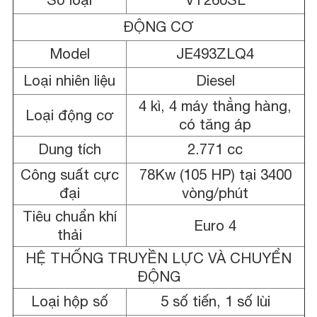
ĐỘNG CƠ
Model
JE493ZLQ4
Loại nhiên liệu
Diesel
4 kì, 4 máy thẳng hàng,
Loại động cơ
có tăng áp
Dung tích
2.771 cc
Công suất cực
78Kw (105 HP) tại 3400
đại
vòng/phút
Tiêu chuẩn khí
Euro 4
thải
HỆ THỐNG TRUYỀN LỰC VÀ CHUYỂN
ĐỘNG
Loại hộp số
5 số tiến, 1 số lùi