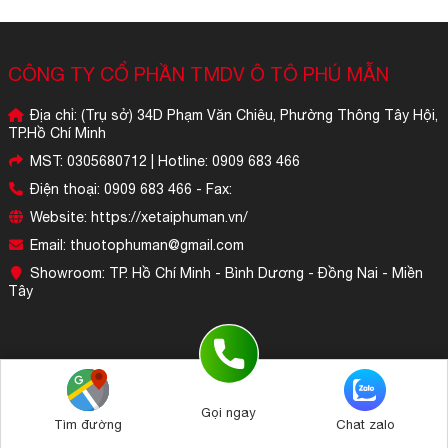
CÔNG TY CỔ PHẦN TMDV Ô TÔ PHÚ MẪN
Địa chỉ: (Trụ sở) 34D Phạm Văn Chiêu, Phường Thông Tây Hội,
TP.Hồ Chí Minh
MST: 0305680712 | Hotline: 0909 683 466
Điện thoại: 0909 683 466 - Fax:
Website: https://xetaiphuman.vn/
Email: thuotophuman@gmail.com
Showroom: TP. Hồ Chí Minh - Bình Dương - Đồng Nai - Miền
Tây
Bấm để gọi (Tư vấn 24/7)
Gọi ngay
0909 683 466
Tìm đường
Chat zalo
2017 Designed by iWeb247.vn