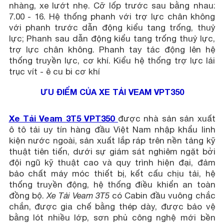
nhàng, xe lướt nhẹ. Cỡ lốp trước sau bằng nhau:
7.00 - 16. Hệ thống phanh với trợ lực chân không
với phanh trước dẫn động kiểu tang trống, thuỷ
lực; Phanh sau dẫn động kiểu tang trống thuỷ lực,
trợ lực chân không. Phanh tay tác động lên hệ
thống truyền lực, cơ khí. Kiểu hệ thống trợ lực lái
trục vít - ê cu bi cơ khí
ƯU ĐIỂM CỦA XE TẢI VEAM VPT350
Xe Tải Veam 3T5 VPT350
được nhà sản sản xuất
ô tô tải uy tín hàng đầu Việt Nam nhập khẩu linh
kiện nước ngoài, sản xuất lắp ráp trên nền tảng kỹ
thuật tiên tiến, dưới sự giám sát nghiêm ngặt bởi
đội ngũ kỹ thuật cao và quy trình hiện đại, đảm
bảo chất máy móc thiết bị, kết cấu chịu tải, hệ
thống truyền động, hệ thống điều khiển an toàn
đồng bộ.
Xe Tải Veam 3T5
có Cabin đầu vuông chắc
chắn, được gia chế bằng thép dày, được bảo vệ
bằng lót nhiều lớp, sơn phủ công nghệ mới bền