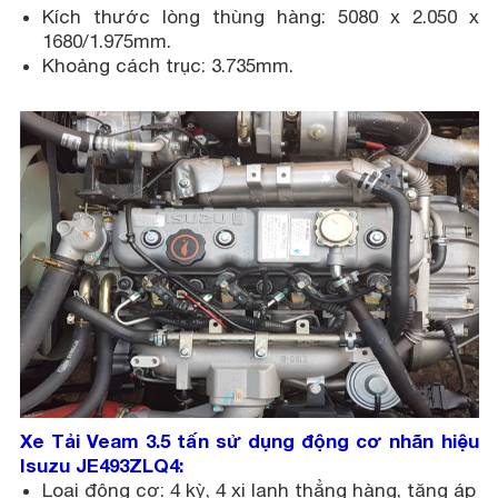
Kích thước lòng thùng hàng: 5080 x 2.050 x
1680/1.975mm.
Khoảng cách trục: 3.735mm.
Xe Tải Veam 3.5 tấn sử dụng động cơ nhãn hiệu
Isuzu JE493ZLQ4:
Loại động cơ: 4 kỳ, 4 xi lanh thẳng hàng, tăng áp