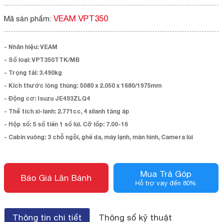
VEAM VPT350
Mã sản phẩm:
-
Nhãn hiệu: VEAM
-
Số loại: VPT350TTK/MB
-
Trọng tải: 3.490kg
-
Kích thước lòng thùng: 5080 x 2.050 x 1680/1975mm
-
Động cơ: Isuzu JE493ZLQ4
-
Thể tích xi-lanh: 2.771cc, 4 xilanh tăng áp
-
Hộp số: 5 số tiến 1 số lùi. Cỡ lốp: 7.00-16
-
Cabin vuông: 3 chỗ ngồi, ghế da, máy lạnh, màn hình, Camera lùi
Mua Trả Góp
Báo Giá Lăn Bánh
Hỗ trợ vay đến 80%
Thông tin chi tiết
Thông số kỹ thuật