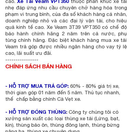
Xe Tải Veam VPT350
cao.
thuộc phân khúc xe tải
nhẹ đáp ứng nhu cầu chuyên chở hàng hóa trong
phạm vi trung bình, của đa số khách hàng cá nhân,
doanh nghiệp nhỏ và các đại lý vận tải, cho hiệu
quả kinh tế cao. Xe Veam 3T39 VPT350 có chế độ
bảo hành chính hãng 2 năm trên cả nước, phụ
tùng chính hãng. Đặc biệt khách hàng mua xe tải
Veam trả góp được nhiều ngân hàng cho vay tỷ lệ
cao, lãi suất ưu đãi.
----------------
CHÍNH SÁCH BÁN HÀNG
- HỖ TRỢ MUA TRẢ GÓP:
60% - 80% giá trị xe,
thời gian góp 01 năm đến 5 năm. Thủ tục nhanh,
thế chấp bằng chính Cà Vẹt xe.
- HỖ TRỢ ĐÓNG THÙNG:
Công ty chúng tôi có
xưởng sản xuất các loại thùng xe tải (Lửng, bạt,
kín), thùng bảo ôn, thùng đông lạnh, thùng bửng
nâng hạ, thùng xe chuyên dụng,...