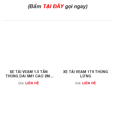
(Bấm
TẠI ĐÂY
gọi ngay)
XE TẢI VEAM 1.5 TẤN
XE TẢI VEAM 1T9 THÙNG
THÙNG DÀI 6M1 CAO 2M2
LỬNG
(VEAM VT260SL)
LIÊN HỆ
LIÊN HỆ
Giá:
Giá: