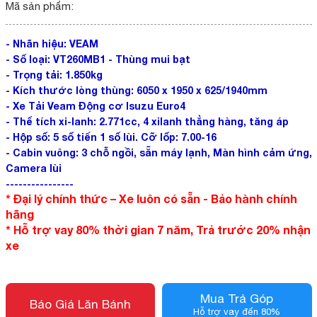
Mã sản phẩm:
-
Nhãn hiệu: VEAM
-
Số loại: VT260MB1 - Thùng mui bạt
-
Trọng tải: 1.850kg
-
Kích thước lòng thùng: 6050 x 1950 x 625/1940mm
-
Xe Tải Veam Động cơ Isuzu Euro4
-
Thể tích xi-lanh: 2.771cc, 4 xilanh thẳng hàng, tăng áp
-
Hộp số: 5 số tiến 1 số lùi. Cỡ lốp: 7.00-16
-
Cabin vuông: 3 chỗ ngồi, sẵn máy lạnh, Màn hình cảm ứng,
Camera lùi
----------------
* Đại lý chính thức – Xe luôn có sẵn - Bảo hành chính
hãng
* Hỗ trợ vay 80% thời gian 7 năm, Trả trước 20% nhận
xe
Mua Trả Góp
Báo Giá Lăn Bánh
Hỗ trợ vay đến 80%