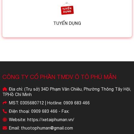
TUYỂN DỤNG
CÔNG TY CỔ PHẦN TMDV Ô TÔ PHÚ MẪN
Địa chỉ: (Trụ sở) 34D Phạm Văn Chiêu, Phường Thông Tây Hội,
TP.Hồ Chí Minh
MST: 0305680712 | Hotline: 0909 683 466
Điện thoại: 0909 683 466 - Fax:
Website: https://xetaiphuman.vn/
Email: thuotophuman@gmail.com