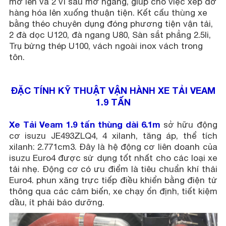
mở lên và 2 vỉ sau mở ngang, giúp cho việc xếp dỡ
hàng hóa lên xuống thuận tiện. Kết cấu thùng xe
bằng théo chuyên dụng đóng phương tiện vận tải,
2 đà dọc U120, đà ngang U80, Sàn sắt phẳng 2.5li,
Trụ bửng thép U100, vách ngoài inox vách trong
tôn.
ĐẶC TÍNH KỸ THUẬT VẬN HÀNH XE TẢI VEAM
1.9 TẤN
Xe Tải Veam 1.9 tấn thùng dài 6.1m
sở hữu động
cơ isuzu JE493ZLQ4, 4 xilanh, tăng áp, thể tích
xilanh: 2.771cm3. Đây là hệ động cơ liên doanh của
isuzu Euro4 được sử dụng tốt nhất cho các loại xe
tải nhẹ. Động cơ có ưu điểm là tiêu chuẩn khí thải
Euro4. phun xăng trực tiếp điều khiển bằng điện tử
thông qua các cảm biến, xe chạy ổn định, tiết kiệm
dầu, ít phải bảo dưỡng.