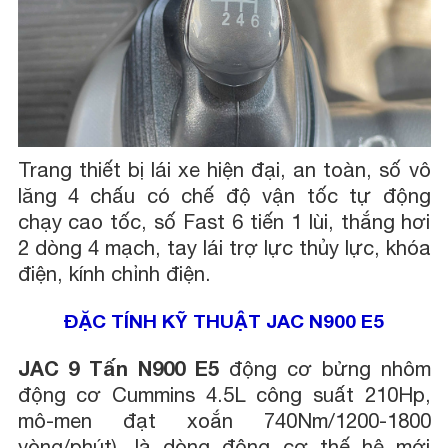
Trang thiết bị lái xe hiện đại, an toàn, số vô
lăng 4 chấu có chế độ vận tốc tự động
chạy cao tốc, số Fast 6 tiến 1 lùi, thắng hơi
2 dòng 4 mạch, tay lái trợ lực thủy lực, khóa
điện, kính chỉnh điện.
ĐẶC TÍNH KỸ THUẬT JAC N900 E5
JAC 9 Tấn N900 E5
động cơ bửng nhôm
động cơ Cummins 4.5L công suất 210Hp,
mô-men đạt xoắn 740Nm/1200-1800
vòng/phút), là dòng động cơ thế hệ mới