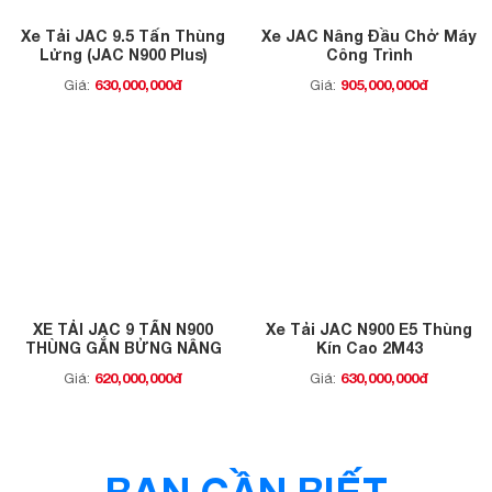
Xe Tải JAC 9.5 Tấn Thùng
Xe JAC Nâng Đầu Chở Máy
Lửng (JAC N900 Plus)
Công Trình
630,000,000đ
905,000,000đ
Giá:
Giá:
XE TẢI JAC 9 TẤN N900
Xe Tải JAC N900 E5 Thùng
THÙNG GẮN BỬNG NÂNG
Kín Cao 2M43
620,000,000đ
630,000,000đ
Giá:
Giá:
BẠN CẦN BIẾT