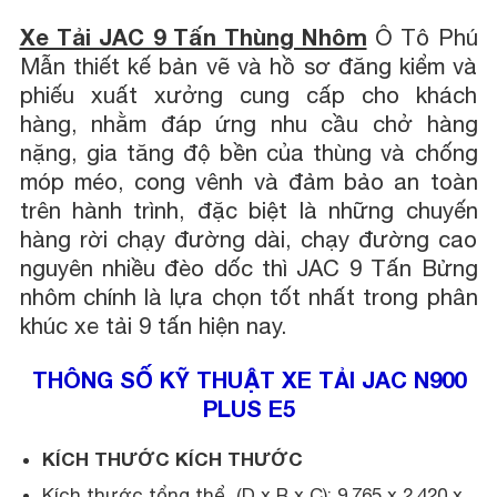
Xe Tải JAC 9 Tấn Thùng Nhôm
Ô Tô Phú
Mẫn thiết kế bản vẽ và hồ sơ đăng kiểm và
phiếu xuất xưởng cung cấp cho khách
hàng, nhằm đáp ứng nhu cầu chở hàng
nặng, gia tăng độ bền của thùng và chống
móp méo, cong vênh và đảm bảo an toàn
trên hành trình, đặc biệt là những chuyến
hàng rời chạy đường dài, chạy đường cao
nguyên nhiều đèo dốc thì JAC 9 Tấn Bửng
nhôm chính là lựa chọn tốt nhất trong phân
khúc xe tải 9 tấn hiện nay.
THÔNG SỐ KỸ THUẬT XE TẢI JAC N900
PLUS E5
KÍCH THƯỚC KÍCH THƯỚC
Kích thước tổng thể (D x R x C): 9.765 x 2.420 x