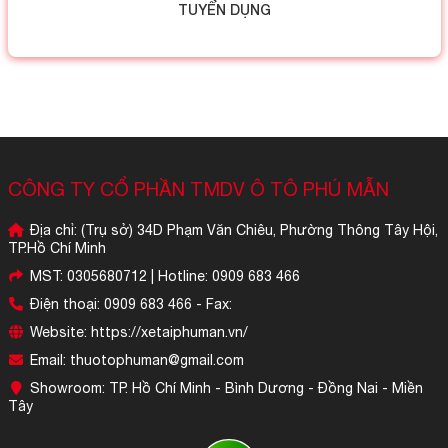
TUYỂN DỤNG
CÔNG TY CỔ PHẦN TMDV Ô TÔ PHÚ MẪN
Địa chỉ: (Trụ sở) 34D Phạm Văn Chiêu, Phường Thông Tây Hội,
TP.Hồ Chí Minh
MST: 0305680712 | Hotline: 0909 683 466
Điện thoại: 0909 683 466 - Fax:
Website: https://xetaiphuman.vn/
Email: thuotophuman@gmail.com
Showroom: TP. Hồ Chí Minh - Bình Dương - Đồng Nai - Miền
Tây