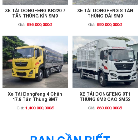
XE TẢI DONGFENG KR220 7
XE TẢI DONGFENG 8 TẤN
TẤN THÙNG KÍN 9M9
THÙNG DÀI 9M9
895,000,000đ
880,000,000đ
Giá:
Giá:
Xe Tải Dongfeng 4 Chân
XE TẢI DONGFENG 9T1
17.9 Tấn Thùng 9M7
THÙNG 8M2 CAO 2M52
1,400,000,000đ
860,000,000đ
Giá:
Giá: