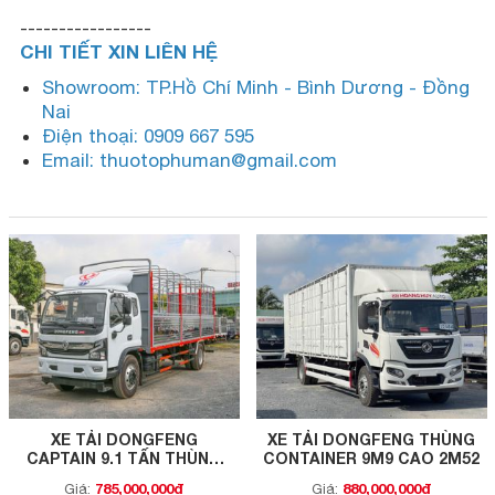
-----------------
CHI TIẾT XIN LIÊN HỆ
Showroom: TP.Hồ Chí Minh - Bình Dương - Đồng
Nai
Điện thoại: 0909 667 595
Email: thuotophuman@gmail.com
XE TẢI DONGFENG
XE TẢI DONGFENG THÙNG
CAPTAIN 9.1 TẤN THÙNG
CONTAINER 9M9 CAO 2M52
7M1
785,000,000đ
880,000,000đ
Giá:
Giá: