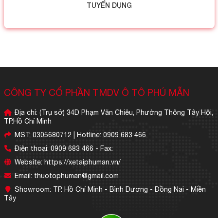
TUYỂN DỤNG
CÔNG TY CỔ PHẦN TMDV Ô TÔ PHÚ MẪN
Địa chỉ: (Trụ sở) 34D Phạm Văn Chiêu, Phường Thông Tây Hội,
TP.Hồ Chí Minh
MST: 0305680712 | Hotline: 0909 683 466
Điện thoại: 0909 683 466 - Fax:
Website: https://xetaiphuman.vn/
Email: thuotophuman@gmail.com
Showroom: TP. Hồ Chí Minh - Bình Dương - Đồng Nai - Miền
Tây