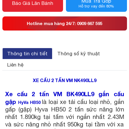
Mua Trả Góp
Báo Giá Lăn Bánh
Hỗ trợ vay đến 80%
Hotline mua hàng 24/7: 0909 667 595
Thông tin chi tiết
Thông số kỹ thuật
Liên hệ
XE CẨU 2 TẤN VM
NK490LL9
Xe cẩu 2 tấn VM BK490LL9 gắn cẩu
gập
là loại xe tải cẩu loại nhỏ, gắn
HyVa HB50
gấp (gập) Hyva HB50 2 tấn sức nâng lớn
nhất 1.890kg tại tấm với ngắn nhất 2.43M
và sức nâng nhỏ nhất 950kg tại tầm với xa