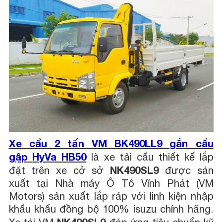
Xe cẩu 2 tấn VM BK490LL9 gắn cẩu
gập
HyVa HB50
là xe tải cẩu thiết kế lắp
NK490SL9
đặt trên xe cở sở
được sản
xuất tại Nhà máy Ô Tô Vĩnh Phát (VM
Motors) sản xuất lắp ráp với linh kiện nhập
khẩu khẩu đồng bộ 100% isuzu chính hãng.
NK490SL9