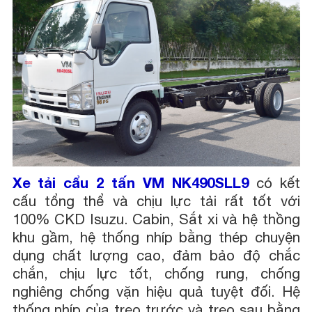
Xe tải cẩu 2 tấn VM NK490SLL9
có kết
cấu tổng thể và chịu lực tải rất tốt với
100% CKD Isuzu. Cabin, Sắt xi và hệ thồng
khu gầm, hệ thống nhíp bằng thép chuyện
dụng chất lượng cao, đảm bảo độ chắc
chắn, chịu lực tốt, chống rung, chống
nghiêng chống vặn hiệu quả tuyệt đối. Hệ
thống nhíp của treo trước và treo sau bằng