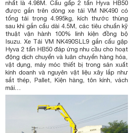
nhất là 4.98M. Cẩu gấp 2 tấn Hyva HB50
được gắn trên dòng xe tải VM NK490 có
tổng tải trọng 4.995kg, kích thước thùng
sau khi gắn cẩu dài 4.5M, các tiêu chuẩn kỹ
thuật vận hành 100% linh kiện đồng bộ
Isuzu. Xe Tải VM NK490SLL9 gắn cẩu gập
Hyva 2 tấn HB50 đáp ứng nhu cầu cho hoạt
động dịch chuyển và luân chuyển hàng hóa,
vật dụng, máy móc thiết bị trong sản xuất
kinh doanh và nguyên vật liệu xây lắp như
sắt thép, Pallet, Kiện hàng, tôn kính, vách
mái…