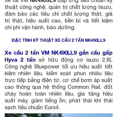
Xe tải VM
đáp ứng tiêu chuẩn kỹ
thuật công nghệ, quản trị chất lượng Isuzu,
đảm bảo các tiêu chí chất lượng thật, giá
trị thật, hiệu suất cao, bền bỉ và tiết kiệm
chi phí vận hành, bảo dưỡng.
ĐẶC TÍNH KỸ THUẬT XE CẨU 2 TẤN NK490LL9
Xe cẩu 2 tấn VM NK490LL9 gắn cẩu gấp
Hyva 2 tấn
sở hữu động cơ isuzu 2.8L
Công nghệ Bluepower tối ưu hiệu suất tiết
kiệm nhiên liệu, kiểm soát phun nhiêu liệu
trực tiếp bằng điện tử, cơ chế bơm áp suất
cao thông qua hệ thống Common Rail, đốt
cháy hoàn toàn nhiên liệu, gia tăng hiệu
suất máy, giảm tiếng ồn, phát thải khí thải
sạch tiêu chuẩn Euro4.