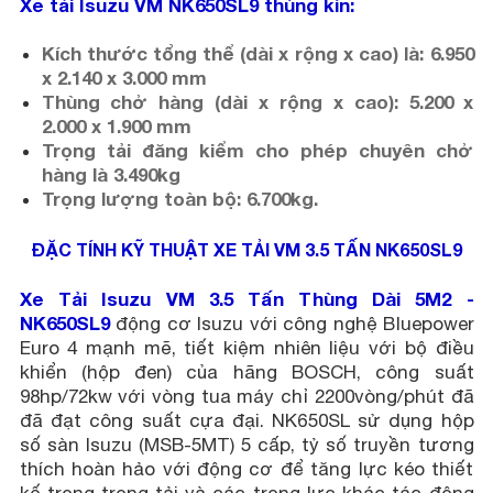
Xe tải Isuzu VM NK650SL9 thùng kín:
Kích thước tổng thể (dài x rộng x cao) là: 6.950
x 2.140 x 3.000 mm
Thùng chở hàng (dài x rộng x cao): 5.200 x
2.000 x 1.900 mm
Trọng tải đăng kiểm cho phép chuyên chở
hàng là 3.490kg
Trọng lượng toàn bộ: 6.700kg.
ĐẶC TÍNH KỸ THUẬT XE TẢI VM 3.5 TẤN NK650SL9
Xe Tải Isuzu VM 3.5 Tấn Thùng Dài 5M2 -
NK650SL9
động cơ Isuzu với công nghệ Bluepower
Euro 4 mạnh mẽ, tiết kiệm nhiên liệu với bộ điều
khiển (hộp đen) của hãng BOSCH, công suất
98hp/72kw với vòng tua máy chỉ 2200vòng/phút đã
đã đạt công suất cựa đại. NK650SL sử dụng hộp
số sàn Isuzu (MSB-5MT) 5 cấp, tỷ số truyền tương
thích hoàn hảo với động cơ để tăng lực kéo thiết