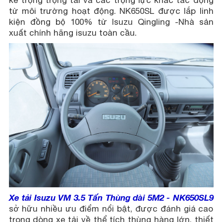
kế trọng trọng tải và các trọng lực khác tác động
từ môi trường hoạt động. NK650SL được lắp linh
kiện đồng bộ 100% từ Isuzu Qingling -Nhà sản
xuất chính hãng isuzu toàn cầu.
Xe tải Isuzu VM 3.5 Tấn Thùng dài 5M2 - NK650SL9
sở hữu nhiều ưu điểm nổi bật, được đánh giá cao
trong dòng xe tải về thể tích thùng hàng lớn, thiết