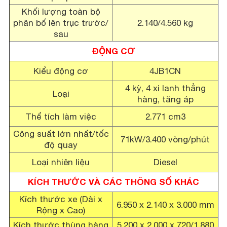
Khối lượng toàn bộ
phân bố lên trục trước/
2.140/4.560 kg
sau
ĐỘNG CƠ
Kiểu động cơ
4JB1CN
4 kỳ, 4 xi lanh thẳng
Loại
hàng, tăng áp
Thể tích làm việc
2.771 cm3
Công suất lớn nhất/tốc
71kW/3.400 vòng/phút
độ quay
Loại nhiên liệu
Diesel
KÍCH THƯỚC VÀ CÁC THÔNG SỐ KHÁC
Kích thước xe (Dài x
6.950 x 2.140 x 3.000 mm
Rộng x Cao)
Kích thước thùng hàng
5.200 x 2.000 x 720/1.880