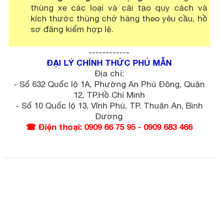
thùng xe các loại và cải tạo quy cách và
kích thước thùng chở hàng theo yêu cầu, hồ
sơ đăng kiểm hợp lệ.
------------
ĐẠI LÝ CHÍNH THỨC PHÚ MẪN
Địa chỉ:
- Số 632 Quốc lộ 1A, Phường An Phú Đông, Quận
12, TP.Hồ Chí Minh
- Số 10 Quốc lộ 13, Vĩnh Phú, TP. Thuận An, Bình
Dương
☎ Điện thoại: 0909 66 75 95 - 0909 683 466