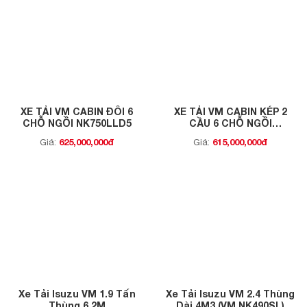
XE TẢI VM CABIN ĐÔI 6
XE TẢI VM CABIN KÉP 2
CHỖ NGỒI NK750LLD5
CẦU 6 CHỖ NGỒI
NK490SDW5
625,000,000đ
615,000,000đ
Giá:
Giá:
Xe Tải Isuzu VM 1.9 Tấn
Xe Tải Isuzu VM 2.4 Thùng
Thùng 6,2M
Dài 4M3 (VM NK490SL)