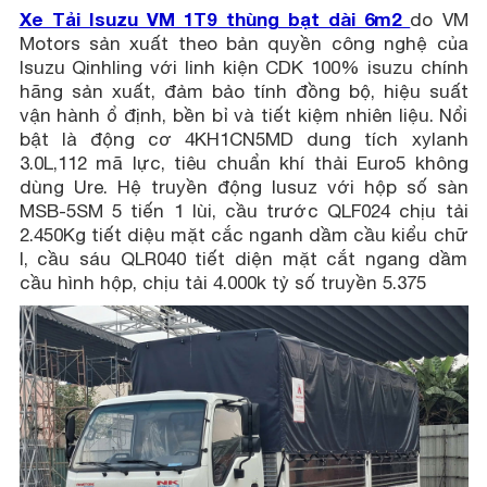
Xe Tải Isuzu VM 1T9 thùng bạt dài 6m2
do VM
Motors sản xuất theo bản quyền công nghệ của
Isuzu Qinhling với linh kiện CDK 100% isuzu chính
hãng sản xuất, đảm bảo tính đồng bộ, hiệu suất
vận hành ổ định, bền bỉ và tiết kiệm nhiên liệu. Nổi
bật là động cơ 4KH1CN5MD dung tích xylanh
3.0L,112 mã lực, tiêu chuẩn khí thải Euro5 không
dùng Ure. Hệ truyền động Iusuz với hộp số sàn
MSB-5SM 5 tiến 1 lùi, cầu trước QLF024 chịu tải
2.450Kg tiết diệu mặt cắc nganh dầm cầu kiểu chữ
I, cầu sáu QLR040 tiết diện mặt cắt ngang dầm
cầu hình hộp, chịu tải 4.000k tỷ số truyền 5.375