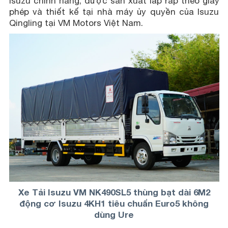
isuzu chính hãng, được sản xuất lắp ráp theo giấy
phép và thiết kế tại nhà máy ủy quyền của Isuzu
Qingling tại VM Motors Việt Nam.
Xe Tải Isuzu VM NK490SL5 thùng bạt dài 6M2
động cơ Isuzu 4KH1 tiêu chuẩn Euro5 không
dùng Ure