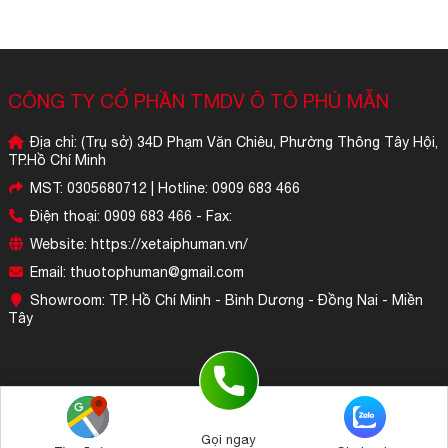
CÔNG TY CỔ PHẦN TMDV Ô TÔ PHÚ MẪN
Địa chỉ: (Trụ sở) 34D Phạm Văn Chiêu, Phường Thông Tây Hội,
TP.Hồ Chí Minh
MST: 0305680712 | Hotline: 0909 683 466
Điện thoại: 0909 683 466 - Fax:
Website: https://xetaiphuman.vn/
Email: thuotophuman@gmail.com
Showroom: TP. Hồ Chí Minh - Bình Dương - Đồng Nai - Miền
Tây
Bấm để gọi (Tư vấn 24/7)
Gọi ngay