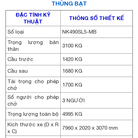
THÙNG BẠT
ĐẶC TÍNH KỸ
THÔNG SỐ THIẾT KẾ
THUẬT
Số loại
NK490SL5-MB
Trọng lượng bản
3100 KG
thân
Cầu trước
1420 KG
Cầu sau
1680 KG
Tải trọng cho phép
1700 KG
chở
Số người cho phép
3 NGƯỜI
chở
Trọng lượng toàn bộ
4995 KG
Kích thước xe (D x R
7960 x 2020 x 3070 mm
x C)