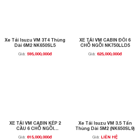
Xe Tải Isuzu VM 3T4 Thùng
XE TẢI VM CABIN ĐÔI 6
Dài 6M2 NK650SL5
CHỖ NGỒI NK750LLD5
595,000,000đ
625,000,000đ
Giá:
Giá:
XE TẢI VM CABIN KÉP 2
Xe Tải Isuzu VM 3.5 Tấn
CẦU 6 CHỖ NGỒI
Thùng Dài 5M2 (NK650SL9)
NK490SDW5
615,000,000đ
LIÊN HỆ
Giá:
Giá: