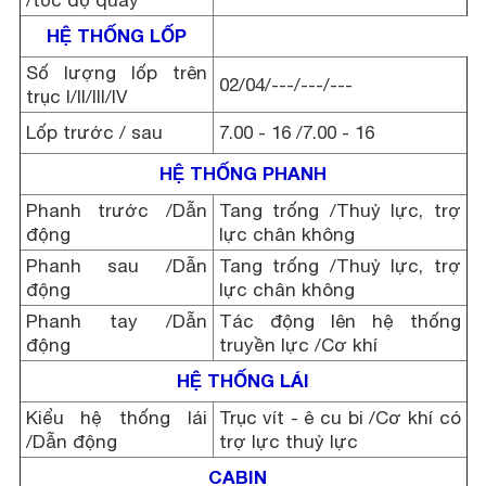
/tốc độ quay
HỆ THỐNG LỐP
Số lượng lốp trên
02/04/---/---/---
trục I/II/III/IV
Lốp trước / sau
7.00 - 16 /7.00 - 16
HỆ THỐNG PHANH
Phanh trước /Dẫn
Tang trống /Thuỷ lực, trợ
động
lực chân không
Phanh sau /Dẫn
Tang trống /Thuỷ lực, trợ
động
lực chân không
Phanh tay /Dẫn
Tác động lên hệ thống
động
truyền lực /Cơ khí
HỆ THỐNG LÁI
Kiểu hệ thống lái
Trục vít - ê cu bi /Cơ khí có
/Dẫn động
trợ lực thuỷ lực
CABIN