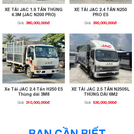
XE TẢI JAC 1.9 TẤN THÙNG
XE TẢI JAC 2.4 TẤN N250
4.3M (JAC N200 PRO)
PRO E5
380,000,000đ
390,000,000đ
Giá:
Giá:
Xe Tải JAC 2.4 Tấn H250 E5
XE TẢI JAC 2.5 TẤN N250SL
Thùng dài 3M8
THÙNG DÀI 6M2
310,000,000đ
530,000,000đ
Giá:
Giá:
BẠN CẦN BIẾT