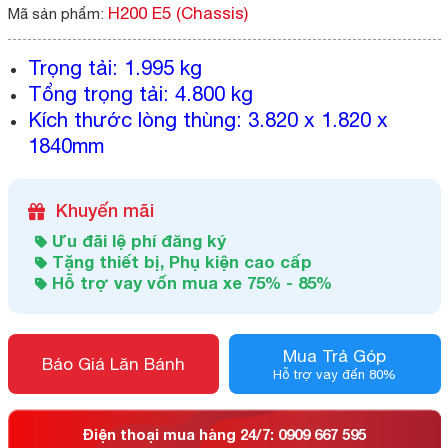
H200 E5 (Chassis)
Mã sản phẩm:
Trọng tải: 1.995 kg
Tổng trọng tải: 4.800 kg
Kích thước lòng thùng: 3.820 x 1.820 x
1840mm
Khuyến mãi
Ưu đãi lệ phí đăng ký
Tặng thiết bị, Phụ kiện cao cấp
Hỗ trợ vay vốn mua xe 75% - 85%
Mua Trả Góp
Báo Giá Lăn Bánh
Hỗ trợ vay đến 80%
Điện thoại mua hàng 24/7: 0909 667 595