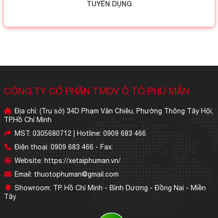
TUYỂN DỤNG
CÔNG TY CỔ PHẦN TMDV Ô TÔ PHÚ MẪN
Địa chỉ: (Trụ sở) 34D Phạm Văn Chiêu, Phường Thông Tây Hội,
TP.Hồ Chí Minh
MST: 0305680712 | Hotline: 0909 683 466
Điện thoại: 0909 683 466 - Fax:
Website: https://xetaiphuman.vn/
Email: thuotophuman@gmail.com
Showroom: TP. Hồ Chí Minh - Bình Dương - Đồng Nai - Miền
Tây