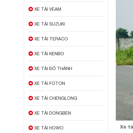
XE TẢI VEAM
XE TẢI SUZUKI
XE TẢI TERACO
XE TẢI KENBO
XE TẢI ĐÔ THÀNH
XE TẢI FOTON
XE TẢI CHENGLONG
XE TẢI DONGBEN
Xe tả
XE TẢI HOWO