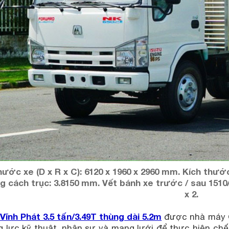
hước xe (D x R x C): 6120 x 1960 x 2960 mm. Kích thướ
 cách trục: 3.8150 mm. Vết bánh xe trước / sau 1510/
x 2.
Vĩnh Phát 3.5 tấn/3.49T thùng dài 5.2m
được nhà máy Ô 
g lực kỹ thuật, nhân sự và mạng lưới để thực hiện chế