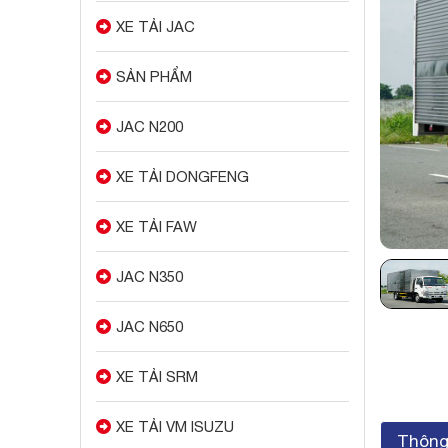
XE TẢI JAC
SẢN PHẨM
JAC N200
XE TẢI DONGFENG
XE TẢI FAW
JAC N350
JAC N650
XE TẢI SRM
XE TẢI VM ISUZU
Thông 