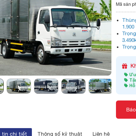
Mã sản p
Thùng
1.90
Trọng
3.490
Trọng
K
Ưu 
Tặn
Hỗ
Báo
tin chi tiết
Thông số kỹ thuật
Liên hệ