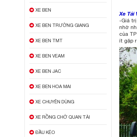
XE BEN
Xe Tải 
-Giá tr
XE BEN TRƯỜNG GIANG
nhờ nh
của TP
ít gặp 
XE BEN TMT
XE BEN VEAM
XE BEN JAC
XE BEN HOA MAI
XE CHUYÊN DÙNG
XE RỒNG CHỞ QUAN TÀI
ĐẦU KÉO