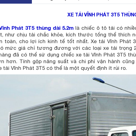
XE TẢI VĨNH PHÁT 3T5 THÙNG
 Vĩnh Phát 3T5 thùng dài 5.2m
là chiếc ô tô tải có nhi
t, như chịu tải chắc khỏe, kích thước tổng thể thích 
n toàn, cho lợi ích kinh tế tốt nhất. Xe tải Vĩnh Phát
có mức giá chỉ tương đương với các loại xe tải trọng 
hàng đã có thể sử dụng chiếc xe tải Vĩnh Phát 3T5 th
ớn hơn. Tính gộp năng suất và chi phí vận hành cũng n
 tải Vĩnh Phát 3T5 có thể là một quyết định ít rủi ro.