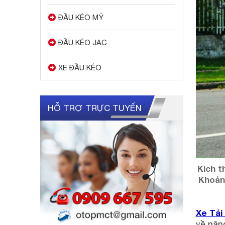
ĐẦU KÉO MỸ
ĐẦU KÉO JAC
XE ĐẦU KÉO
HỖ TRỢ TRỰC TUYẾN
Kích t
Khoảng
Xe Tải 
về năn