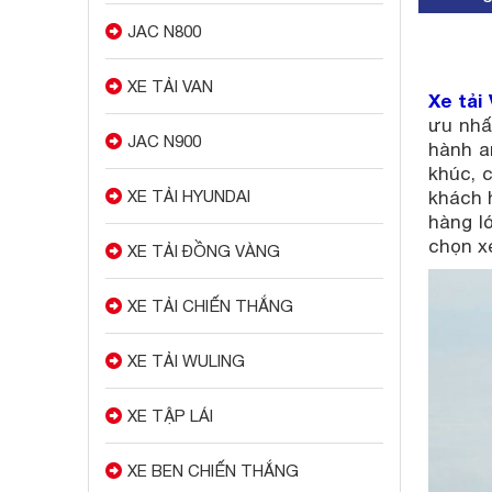
JAC N800
XE TẢI VAN
Xe tải
ưu nhấ
JAC N900
hành a
khúc, 
XE TẢI HYUNDAI
khách 
hàng l
chọn xe
XE TẢI ĐỒNG VÀNG
XE TẢI CHIẾN THẮNG
XE TẢI WULING
XE TẬP LÁI
XE BEN CHIẾN THẮNG