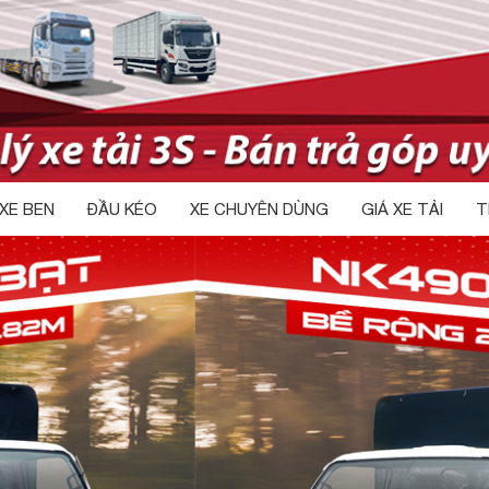
XE BEN
ĐẦU KÉO
XE CHUYÊN DÙNG
GIÁ XE TẢI
T