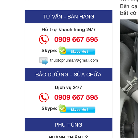
Bên cạ
bất cứ
TƯ VẤN - BÁN HÀNG
Hỗ trợ khách hàng 24/7
0909 667 595
Skype:
thuotophuman@gmail.com
BẢO DƯỠNG - SỬA CHỮA
Dịch vụ 24/7
0909 667 595
Skype:
PHỤ TÙNG
HUỲNH THIỆN LÝ