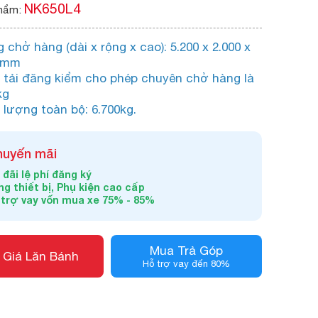
NK650L4
hẩm:
 chở hàng (dài x rộng x cao): 5.200 x 2.000 x
0 mm
 tải đăng kiểm cho phép chuyên chở hàng là
kg
 lượng toàn bộ: 6.700kg.
huyến mãi
đãi lệ phí đăng ký
g thiết bị, Phụ kiện cao cấp
 trợ vay vốn mua xe 75% - 85%
Mua Trả Góp
 Giá Lăn Bánh
Hỗ trợ vay đến 80%