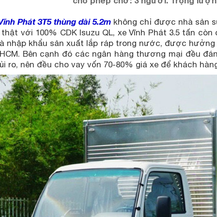
cho phép chở: 3 người. Trọng lượn
Vĩnh Phát 3T5 thùng dài 5.2m
không chỉ được nhà sản s
ị thật với 100% CDK Isuzu QL, xe Vĩnh Phát 3.5 tấn còn 
à nhập khẩu sản xuất lắp ráp trong nước, được hưởng c
HCM. Bên cạnh đó các ngân hàng thương mại đều đánh 
rủi ro, nên đều cho vay vốn 70-80% giá xe để khách hàn