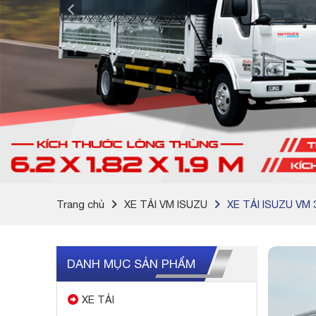
Trang chủ
XE TẢI VM ISUZU
XE TẢI ISUZU VM
DANH MỤC SẢN PHẨM
XE TẢI