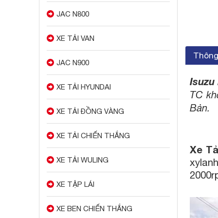
JAC N800
XE TẢI VAN
Thông 
JAC N900
Isuzu
XE TẢI HYUNDAI
TC khỏ
Bản.
XE TẢI ĐỒNG VÀNG
XE TẢI CHIẾN THẮNG
Xe Tả
XE TẢI WULING
xylan
2000r
XE TẬP LÁI
XE BEN CHIẾN THẮNG