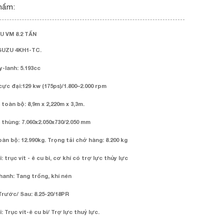
hẩm:
U VM 8.2 TẤN
SUZU 4KH1-TC.
y-lanh: 5.193cc
ực đại:129 kw (175ps)/1.800–2.000 rpm
toàn bộ: 8,9m x 2,220m x 3,3m.
thùng: 7.060x2.050x730/2.050 mm
oàn bộ: 12.990kg. Trọng tải chở hàng: 8.200 kg
: trục vít - ê cu bi, cơ khí có trợ lực thủy lực
anh: Tang trống, khí nén
Trước/ Sau: 8.25-20/18PR
: Trục vít-ê cu bi/ Trợ lực thuỷ lực.