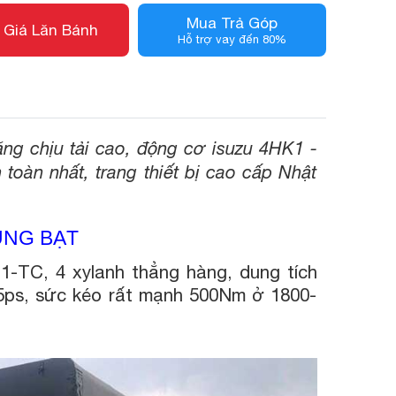
Mua Trả Góp
 Giá Lăn Bánh
Hỗ trợ vay đến 80%
ăng chịu tải cao, động cơ isuzu 4HK1 -
toàn nhất, trang thiết bị cao cấp Nhật
HÙNG BẠT
-TC, 4 xylanh thẳng hàng, dung tích
75ps, sức kéo rất mạnh 500Nm ở 1800-