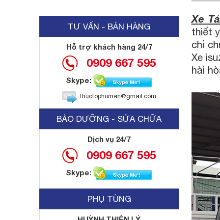
Xe Tả
TƯ VẤN - BÁN HÀNG
thiết
chỉ ch
Hỗ trợ khách hàng 24/7
Xe is
0909 667 595
hài hò
Skype:
thuotophuman@gmail.com
BẢO DƯỠNG - SỬA CHỮA
Dịch vụ 24/7
0909 667 595
Skype:
PHỤ TÙNG
HUỲNH THIỆN LÝ