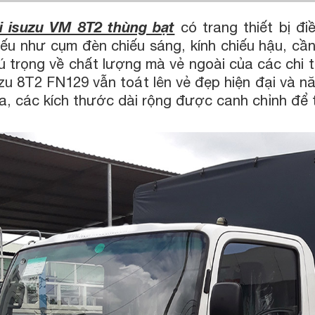
i isuzu VM 8T2 thùng bạt
có trang thiết bị đ
 yếu như cụm đèn chiếu sáng, kính chiếu hậu, c
ú trọng về chất lượng mà vẻ ngoài của các chi 
uzu 8T2 FN129 vẫn toát lên vẻ đẹp hiện đại và 
a, các kích thước dài rộng được canh chỉnh để 