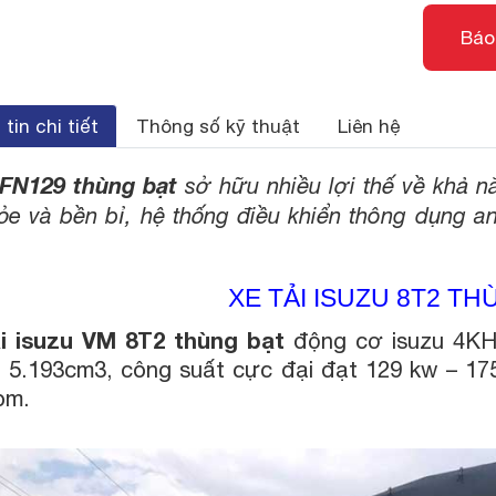
Báo
tin chi tiết
Thông số kỹ thuật
Liên hệ
 FN129 thùng bạt
sở hữu nhiều lợi thế về khả n
e và bền bỉ, hệ thống điều khiển thông dụng an 
XE TẢI ISUZU 8T2 T
i isuzu VM 8T2 thùng bạt
động cơ isuzu 4KH1
h 5.193cm3, công suất cực đại đạt 129 kw – 1
pm.