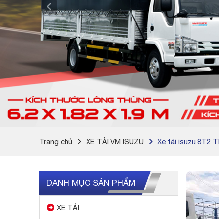
Trang chủ
XE TẢI VM ISUZU
Xe tải isuzu 8T2 
DANH MỤC SẢN PHẨM
XE TẢI