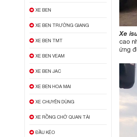
XE BEN
XE BEN TRƯỜNG GIANG
Xe is
cao n
XE BEN TMT
ứng đư
XE BEN VEAM
XE BEN JAC
XE BEN HOA MAI
XE CHUYÊN DÙNG
XE RỒNG CHỞ QUAN TÀI
ĐẦU KÉO