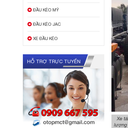
ĐẦU KÉO MỸ
ĐẦU KÉO JAC
XE ĐẦU KÉO
HỖ TRỢ TRỰC TUYẾN
Xe tả
lượng 