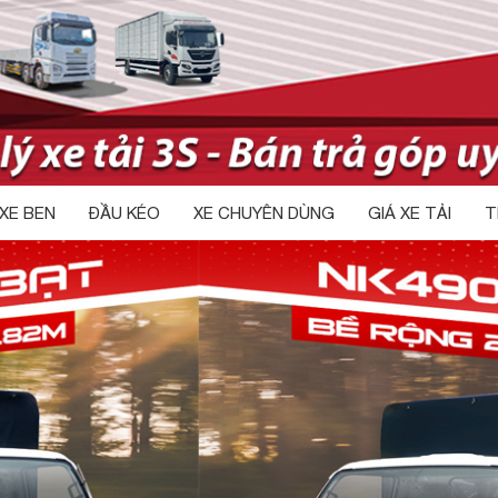
XE BEN
ĐẦU KÉO
XE CHUYÊN DÙNG
GIÁ XE TẢI
T