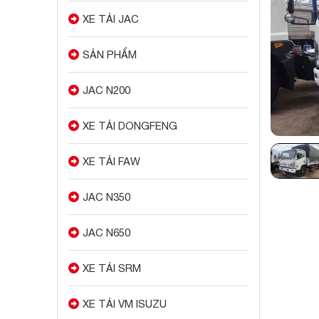
XE TẢI JAC
SẢN PHẨM
JAC N200
XE TẢI DONGFENG
XE TẢI FAW
JAC N350
JAC N650
XE TẢI SRM
XE TẢI VM ISUZU