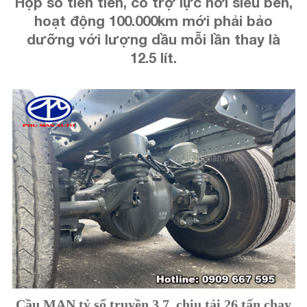
Hộp số tiên tiến, có trợ lực hơi siêu bền,
hoạt động 100.000km mới phải bảo
dưỡng với lượng dầu mỗi lần thay là
12.5 lít.
Cầu MAN tỷ số truyền 3.7, chịu tải 26 tấn chạy