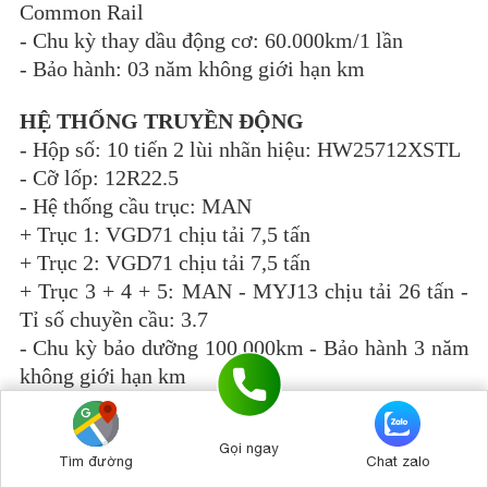
Common Rail
-
Chu kỳ thay dầu động cơ: 60.000km/1 lần
-
Bảo hành: 03 năm không giới hạn km
HỆ THỐNG TRUYỀN ĐỘNG
-
Hộp số: 10 tiến 2 lùi nhãn hiệu: HW25712XSTL
-
Cỡ lốp: 12R22.5
-
Hệ thống cầu trục: MAN
+ Trục 1: VGD71 chịu tải 7,5 tấn
+ Trục 2: VGD71 chịu tải 7,5 tấn
+ Trục 3 + 4 + 5: MAN - MYJ13 chịu tải 26 tấn -
Tỉ số chuyền cầu: 3.7
-
Chu kỳ bảo dưỡng 100.000km - Bảo hành 3 năm
không giới hạn km
HỆ THỐNG TREO
Bấm để gọi (Tư vấn 24/7)
Gọi ngay
-
Sat-xi: 2 lớp (8+5)
0909 683 466
Tìm đường
Chat zalo
-
Khoảng cách gầm 392mm