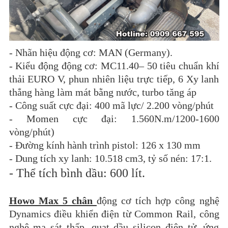
-
Nhãn hiệu động cơ: MAN (Germany).
-
Kiểu động động cơ: MC11.40– 50 tiêu chuẩn khí
thải EURO V, phun nhiên liệu trực tiếp, 6 Xy lanh
thẳng hàng làm mát bằng nước, turbo tăng áp
-
Công suất cực đại: 400 mã lực/ 2.200 vòng/phút
-
Momen cực đại: 1.560N.m/1200-1600
vòng/phút)
-
Đường kính hành trình pistol: 126 x 130 mm
-
Dung tích xy lanh: 10.518 cm3, tỷ số nén: 17:1.
-
Thể tích bình dầu: 600 lít.
Howo Max 5 chân
động cơ tích hợp công nghệ
Dynamics điều khiển điện từ Common Rail, công
nghệ ma sát thấp, quạt dầu silicon điện tử, ứng