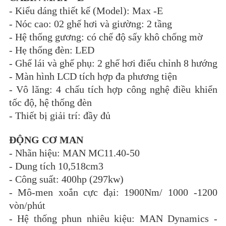
-
Kiểu dáng thiết kế (Model): Max -E
-
Nóc cao: 02 ghế hơi và giường: 2 tầng
-
Hệ thống gương: có chế độ sấy khô chống mờ
-
Hẹ thống đèn: LED
-
Ghế lái và ghế phụ: 2 ghế hơi điểu chỉnh 8 hướng
-
Màn hình LCD tích hợp đa phương tiện
-
Vô lăng: 4 chấu tích hợp công nghệ điều khiển
tốc độ, hệ thống đèn
-
Thiết bị giải trí: đầy đủ
ĐỘNG CƠ MAN
-
Nhãn hiệu: MAN MC11.40-50
-
Dung tích 10,518cm3
-
Công suất: 400hp (297kw)
-
Mô-men xoắn cực đại: 1900Nm/ 1000 -1200
vòn/phút
-
Hệ thống phun nhiêu kiệu: MAN Dynamics -