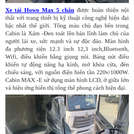
Xe tải Howo Max 5 chân
được hoàn thiện nội
thất với trang thiết bị kỹ thuật công nghệ hiện đại
bậc nhất thế giới. Tông màu chủ đạo bên trong
Cabin là Xám -Đen toát lên bản lĩnh làm chủ của
người lái xe, sức mạnh và sự độc đáo. Màn hình
đa phương tiện 12.3 inch 12,3 inch,Bluetooth,
Wifi, điều khiển bằng giọng nói. Bảng nút điều
khiển tự động nâng hạ kính, mở khóa cửa, đèn
chiếu sáng, với nguồn điện biến tần 220v/1000W.
Cabin MAX -E sử dụng màn hình LCD, ở giữa lớn
và hiệu ứng hiển thị tổng thể phong cách hiện đại.