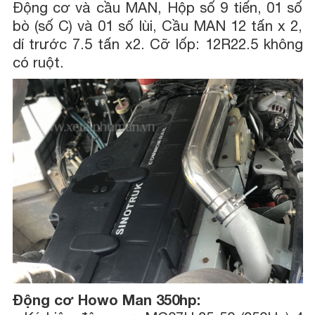
Động cơ và cầu MAN, Hộp số 9 tiến, 01 số
bò (số C) và 01 số lùi, Cầu MAN 12 tấn x 2,
dí trước 7.5 tấn x2. Cỡ lốp: 12R22.5 không
có ruột.
Động cơ Howo Man 350hp: