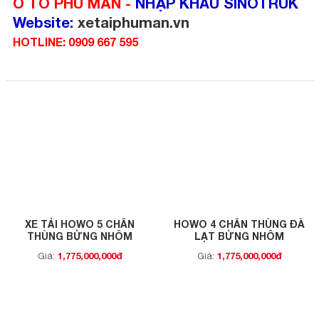
Ô TÔ PHÚ MẪN -
NHẬP KHẨU SINOTRUK
Website:
xetaiphuman.vn
HOTLINE: 0909 667 595
XE TẢI HOWO 5 CHÂN
HOWO 4 CHÂN THÙNG ĐÀ
THÙNG BỬNG NHÔM
LẠT BỬNG NHÔM
1,775,000,000đ
1,775,000,000đ
Giá:
Giá: