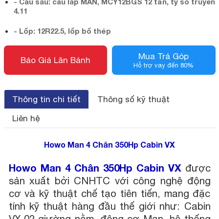
- Cầu sau: cầu láp MAN, MCY12BGS 12 tấn, tỷ số truyền
4.11
- Lốp: 12R22.5, lốp bố thép
Mua Trả Góp
Báo Giá Lăn Bánh
Hỗ trợ vay đến 80%
Thông tin chi tiết
Thông số kỹ thuật
Liên hệ
Howo Man 4 Chân 350Hp Cabin VX
Howo Man 4 Chân 350Hp Cabin VX
được
sản xuất bởi CNHTC với công nghệ động
cơ và kỹ thuật chế tạo tiên tiến, mang đặc
tính kỹ thuật hàng đầu thế giới như: Cabin
VX 02 giường nằm, động cơ Man, hệ thống