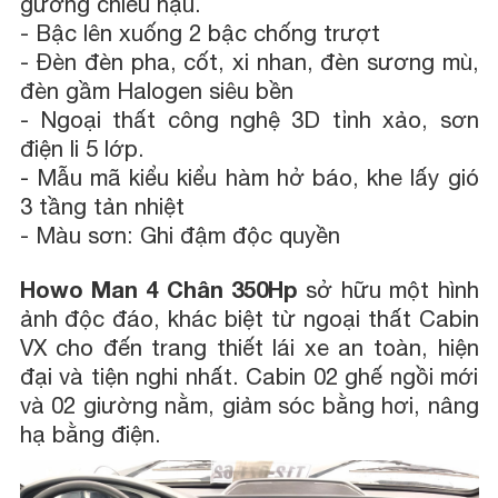
gương chiếu hậu.
-
Bậc lên xuống 2 bậc chống trượt
-
Đèn đèn pha, cốt, xi nhan, đèn sương mù,
đèn gầm Halogen siêu bền
-
Ngoại thất công nghệ 3D tỉnh xảo, sơn
điện li 5 lớp.
-
Mẫu mã kiểu kiểu hàm hở báo, khe lấy gió
3 tầng tản nhiệt
-
Màu sơn: Ghi đậm độc quyền
Howo Man 4 Chân 350Hp
sở hữu một hình
ảnh độc đáo, khác biệt từ ngoại thất Cabin
VX cho đến trang thiết lái xe an toàn, hiện
đại và tiện nghi nhất. Cabin 02 ghế ngồi mới
và 02 giường nằm, giảm sóc bằng hơi, nâng
hạ bằng điện.