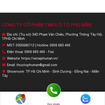
CÔNG TY CỔ PHẦN TMDV Ô TÔ PHÚ MẪN
Địa chỉ: (Trụ sở) 34D Phạm Văn Chiêu, Phường Thông Tây Hội,
TP.Hồ Chí Minh
MST: 0305680712 | Hotline: 0909 683 466
Điện thoại: 0909 683 466 - Fax:
Website: https://xetaiphuman.vn/
Email: thuotophuman@gmail.com
Showroom: TP. Hồ Chí Minh - Bình Dương - Đồng Nai - Miền
Tây
Bấm để gọi (Tư vấn 24/7)
Gọi ngay