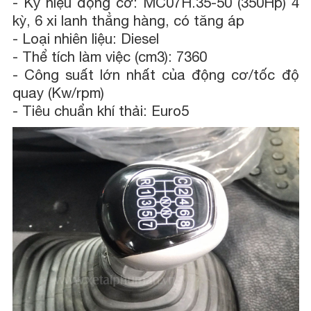
-
Ký hiệu động cơ: MC07H.35-50 (350Hp) 4
kỳ, 6 xi lanh thẳng hàng, có tăng áp
-
Loại nhiên liệu: Diesel
-
Thể tích làm việc (cm3): 7360
-
Công suất lớn nhất của động cơ/tốc độ
quay (Kw/rpm)
-
Tiêu chuẩn khí thải: Euro5