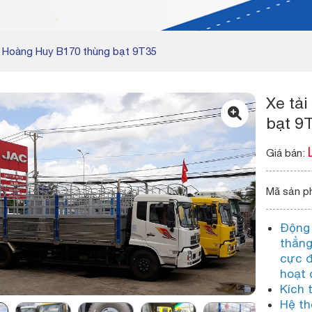
g Hoàng Huy B170 thùng bạt 9T35
Xe tả
bạt 9
Giá bán:
Mã sản p
Động 
thẳng
cực đ
hoạt
Kích 
Hệ th