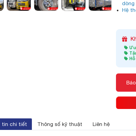
dòng
Hệ th
K
Ưu 
Tặn
Hỗ
Báo
tin chi tiết
Thông số kỹ thuật
Liên hệ