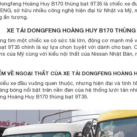
 Dongfeng Hoàng Huy B170 thùng bạt 9T35 là chiếc xe 
NG, sở hữu nhiều công nghệ hiện đại từ Nhật và Mỹ, m
g ấn tượng.
XE TẢI DONGFENG HOÀNG HUY B170 THÙNG
ng tìm một chiếc xe có sức tải lớn, động cơ mạnh mẽ 
bạt 9T35 chính là sự lựa chọn tuyệt vời dành cho bạn.
s của Mỹ cùng với kiểu nội thất của Nissan Nhật Bản, 
ỂM VỀ NGOẠI THẤT CỦA XE TẢI DONGFENG HOÀNG H
 kiểu xe đầu vuông quen thuộc, nhưng hiện đại và tinh
áng bóng nổi bật trên nền đen của hệ thống lưới tản nh
ng Hoàng Huy B170 thùng bạt 9T35.