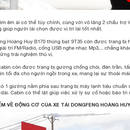
 êm ái có thể tùy chỉnh, cùng với vô lăng 2 chấu trợ l
 giúp người lái chọn được vị trí lái tốt nhất.
ng Hoàng Huy B170 thùng bạt 9T35 còn được trang bị h
iải trí FM/Radio, cổng USB nghe nhạc Mp3,... chẳng khá
ững trải nghiệm thú vị.
abin còn được trang bị gương chống chói, đèn trần, tấm
ện tối đa cho người ngồi trong xe, mang lại sự thoải mái
ó 1 giường nằm phía sau trang bị máy lạnh tiêu chuẩn ch
ài. Cabin có thể lật giúp việc xử lý sự cố hoặc bảo trì
ỂM VỀ ĐỘNG CƠ CỦA XE TẢI DONGFENG HOÀNG HUY