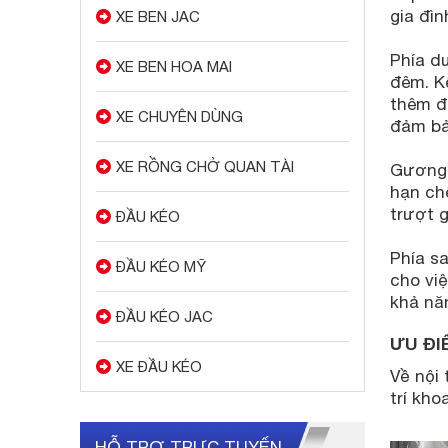
gia đìn
XE BEN JAC
Phía dư
XE BEN HOA MAI
đêm. K
thêm đ
XE CHUYÊN DÙNG
đảm bảo
XE RỒNG CHỞ QUAN TÀI
Gương c
hạn ch
trượt 
ĐẦU KÉO
Phía sa
ĐẦU KÉO MỸ
cho việ
khả nă
ĐẦU KÉO JAC
ƯU ĐI
XE ĐẦU KÉO
Về nội 
trí kho
HỖ TRỢ TRỰC TUYẾN