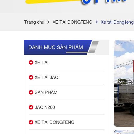
Trang chủ
XE TẢI DONGFENG
Xe tải Dongfen
DANH MỤC SẢN PHẨM
XE TẢI
XE TẢI JAC
SẢN PHẨM
JAC N200
XE TẢI DONGFENG