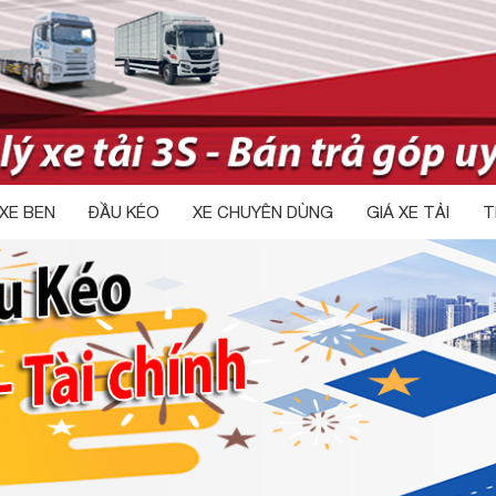
XE BEN
ĐẦU KÉO
XE CHUYÊN DÙNG
GIÁ XE TẢI
T