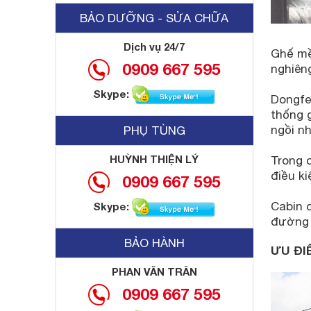
BẢO DƯỠNG - SỬA CHỮA
Dịch vụ 24/7
Ghế mềm
0909 667 595
nghiêng
Skype:
Dongfe
thống g
ngồi nh
PHỤ TÙNG
HUỲNH THIỆN LÝ
Trong c
điều ki
0909 667 595
Cabin c
Skype:
đường d
BẢO HÀNH
ƯU ĐI
PHAN VĂN TRÂN
0909 667 595