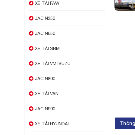
XE TẢI FAW
JAC N350
JAC N650
XE TẢI SRM
XE TẢI VM ISUZU
JAC N800
XE TẢI VAN
JAC N900
Thông 
XE TẢI HYUNDAI