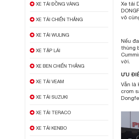
Xe tải
XE TẢI ĐỒNG VÀNG
DONGFE
vô cùn
XE TẢI CHIẾN THẮNG
XE TẢI WULING
Nếu đa
thùng 
XE TẬP LÁI
Cummin
vời.
XE BEN CHIẾN THẮNG
ƯU ĐI
XE TẢI VEAM
Vẫn là
crom s
XE TẢI SUZUKI
Dongfe
XE TẢI TERACO
XE TẢI KENBO