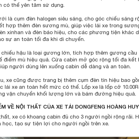
h có thể yên tâm sử dụng.
ới là cụm đèn halogen siêu sáng, cho góc chiếu sáng rộ
ết hợp thêm đèn sương mù, giúp việc lái xe trong sươn
èn xinhan và đèn báo hiệu, cho các phương tiện khác d
 sự an toàn tối đa khi di chuyển.
hiếu hậu là loại gương lớn, tích hợp thêm gương cầu l
ế điểm mù hiệu quả. Cửa cabin mở góc rộng tối đa kết
giúp người dùng lên xuống cabin dễ dàng và an toàn.
u, xe cũng được trang bị thêm cụm đèn tín hiệu bao gồm 
c lái xe an toàn hết mức có thể. Lốp xe là lốp cỡ 10.00R
ng vận chuyển khối lượng lớn và bám đường hiệu quả.
ỂM VỀ NỘI THẤT CỦA XE TẢI DONGFENG HOÀNG HUY
thất, xe có khoang cabin đủ cho 3 người ngồi rộng rãi. H
a học, tạo sự tiện lợi cho người ngồi trên xe.