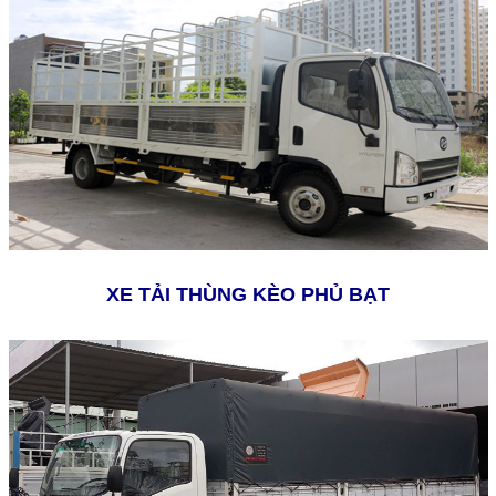
XE TẢI THÙNG KÈO PHỦ BẠT