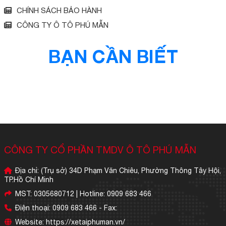
CHÍNH SÁCH BẢO HÀNH
CÔNG TY Ô TÔ PHÚ MẪN
BẠN CẦN BIẾT
CÔNG TY CỔ PHẦN TMDV Ô TÔ PHÚ MẪN
Địa chỉ: (Trụ sở) 34D Phạm Văn Chiêu, Phường Thông Tây Hội,
TP.Hồ Chí Minh
MST: 0305680712 | Hotline: 0909 683 466
Điện thoại: 0909 683 466 - Fax:
Website: https://xetaiphuman.vn/