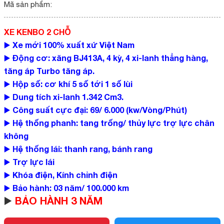
Mã sản phẩm:
XE KENBO 2 CHỖ
Xe mới 100% xuất xứ Việt Nam
▶️
Động cơ: xăng BJ413A, 4 kỳ, 4 xi-lanh thẳng hàng,
▶️
tăng áp Turbo tăng áp.
Hộp số: cơ khí 5 số tới 1 số lùi
▶️
Dung tích xi-lanh 1.342 Cm3.
▶️
Công suất cực đại: 69/ 6.000 (kw/Vòng/Phút)
▶️
Hệ thống phanh: tang trống/ thủy lực trợ lực chân
▶️
không
Hệ thống lái: thanh rang, bánh rang
▶️
Trợ lực lái
▶️
Khóa điện, Kính chỉnh điện
▶️
Bảo hành: 03 năm/ 100.000 km
▶️
BẢO HÀNH 3 NĂM
▶️