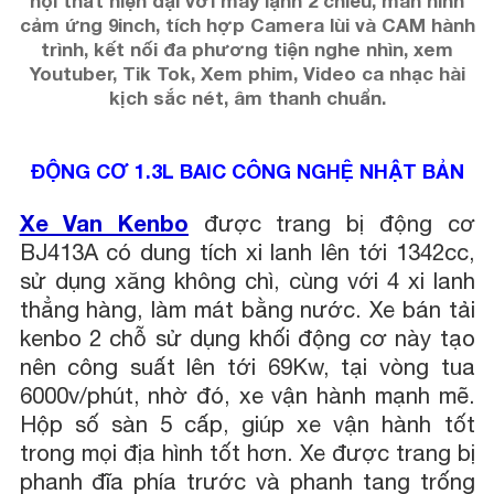
nội thất hiện đại với máy lạnh 2 chiều, màn hình
cảm ứng 9inch, tích hợp Camera lùi và CAM hành
trình, kết nối đa phương tiện nghe nhìn, xem
Youtuber, Tik Tok, Xem phim, Video ca nhạc hài
kịch sắc nét, âm thanh chuẩn.
ĐỘNG CƠ 1.3L BAIC CÔNG NGHỆ NHẬT BẢN
Xe Van Kenbo
được trang bị động cơ
BJ413A có dung tích xi lanh lên tới 1342cc,
sử dụng xăng không chì, cùng với 4 xi lanh
thẳng hàng, làm mát bằng nước. Xe bán tải
kenbo 2 chỗ sử dụng khối động cơ này tạo
nên công suất lên tới 69Kw, tại vòng tua
6000v/phút, nhờ đó, xe vận hành mạnh mẽ.
Hộp số sàn 5 cấp, giúp xe vận hành tốt
trong mọi địa hình tốt hơn. Xe được trang bị
phanh đĩa phía trước và phanh tang trống