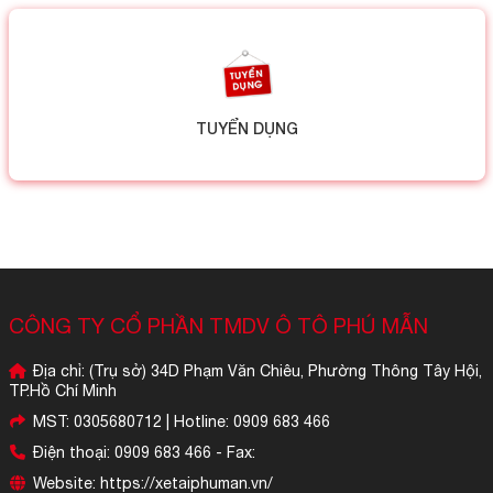
TUYỂN DỤNG
CÔNG TY CỔ PHẦN TMDV Ô TÔ PHÚ MẪN
Địa chỉ: (Trụ sở) 34D Phạm Văn Chiêu, Phường Thông Tây Hội,
TP.Hồ Chí Minh
MST: 0305680712 | Hotline: 0909 683 466
Điện thoại: 0909 683 466 - Fax:
Website: https://xetaiphuman.vn/