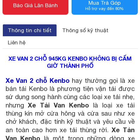
Mua Trả Góp
Báo Giá Lăn Bánh
Hỗ trợ vay đến 80%
Thông tin chi tiết
Thông số kỹ thuật
Liên hệ
XE VAN 2 CHỖ 945KG KENBO KHÔNG BỊ CẤM
GIỜ THÀNH PHỐ
Xe Van 2 chỗ Kenbo
hay thường gọi là xe
bán tải Kenbo là phương tiện vận tải được
sử dụng song hành cùng các loại xe tải nhẹ,
Xe Tải Van Kenbo
nhưng
là loại xe tải
thùng kín mở cửa hông và cửa sau như xe
chở khách, đặc tính kỹ thuật và yêu cầu về
Xe Tản
an toàn cao hơn xe tải thùng rời.
Van Kenbo
là một trong những dòng xe