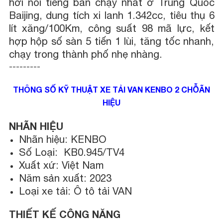
hơi nổi tiếng bán chạy nhất ở Trung Quốc
Baijing, dung tích xi lanh 1.342cc, tiêu thụ 6
lít xăng/100Km, công suất 98 mã lực, kết
hợp hộp số sàn 5 tiến 1 lùi, tăng tốc nhanh,
chạy trong thành phố nhẹ nhàng.
---------
THÔNG SỐ KỸ THUẬT XE TẢI VAN KENBO 2 CHỖÃN
HIỆU
NHÃN HIỆU
Nhãn hiệu: KENBO
Số Loại: KB0.945/TV4
Xuất xứ: Việt Nam
Năm sản xuất: 2023
Loại xe tải: Ô tô tải VAN
THIẾT KẾ CÔNG NĂNG