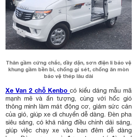
Thân gầm cứng chắc, dầy dặn, sơn điện li bảo vệ
khung gầm bền bỉ, chống gỉ sét, chống ăn mòn
bảo vệ thép lâu dài
Xe Van 2 chỗ Kenbo
có kiểu dáng mẫu mã
mạnh mẽ và ấn tượng, cùng với hốc gió
thông minh làm mát động cơ, giảm sức cản
của gió, giúp xe di chuyển dễ dàng. Đèn pha
siêu sáng, có khả năng điều chỉnh dải sáng,
giúp việc chạy xe vào ban đêm dễ dàng