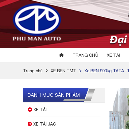
TRANG CHỦ
XE TẢI
Trang chủ
XE BEN TMT
Xe BEN 990kg TATA 
DANH MỤC SẢN PHẨM
XE TẢI
XE TẢI JAC