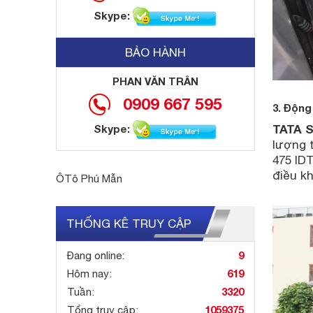
Skype:
BẢO HÀNH
PHAN VĂN TRÂN
0909 667 595
3. Động
TATA 
Skype:
lượng 
475 IDT
điều k
ÔTô Phú Mẫn
THỐNG KÊ TRUY CẬP
9
Đang online:
619
Hôm nay:
3320
Tuần:
1059375
Tổng truy cập: