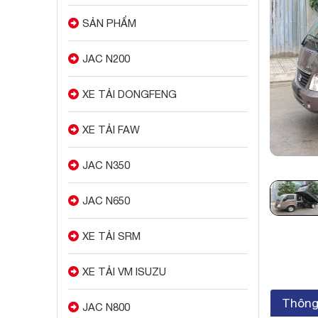
SẢN PHẨM
JAC N200
XE TẢI DONGFENG
XE TẢI FAW
JAC N350
JAC N650
XE TẢI SRM
XE TẢI VM ISUZU
Thông 
JAC N800