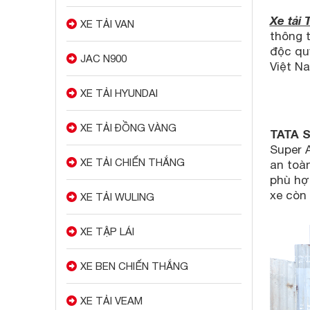
Xe tải
XE TẢI VAN
thông 
độc qu
JAC N900
Việt N
XE TẢI HYUNDAI
XE TẢI ĐỒNG VÀNG
TATA 
Super A
XE TẢI CHIẾN THẮNG
an toàn
phù hợp
xe còn
XE TẢI WULING
XE TẬP LÁI
XE BEN CHIẾN THẮNG
XE TẢI VEAM