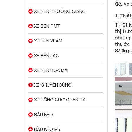
đó, xe 
XE BEN TRƯỜNG GIANG
1. Thiế
Thiết k
XE BEN TMT
thị trư
nhưng
XE BEN VEAM
thước t
870kg
XE BEN JAC
XE BEN HOA MAI
XE CHUYÊN DÙNG
XE RỒNG CHỞ QUAN TÀI
ĐẦU KÉO
ĐẦU KÉO MỸ