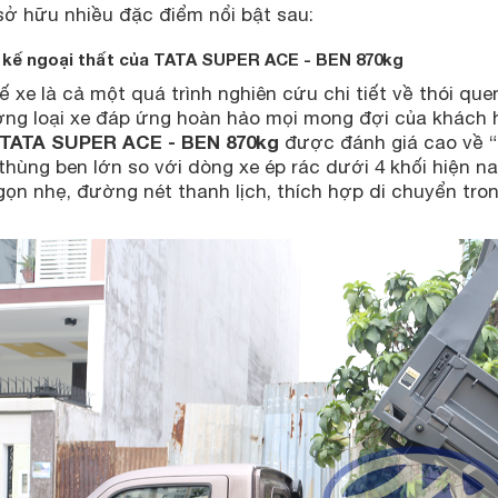
sở hữu nhiều đặc điểm nổi bật sau:
t kế ngoại thất của
TATA SUPER ACE - BEN 870kg
ế xe là cả một quá trình nghiên cứu chi tiết về thói q
ờng loại xe đáp ứng hoàn hảo mọi mong đợi của khách hà
TATA SUPER ACE - BEN 870kg
được đánh giá cao về “n
hùng ben lớn so với dòng xe ép rác dưới 4 khối hiện na
gọn nhẹ, đường nét thanh lịch, thích hợp di chuyển tron