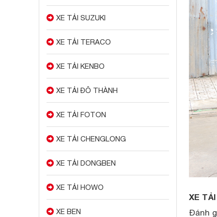
XE TẢI SUZUKI
XE TẢI TERACO
XE TẢI KENBO
XE TẢI ĐÔ THÀNH
XE TẢI FOTON
XE TẢI CHENGLONG
XE TẢI DONGBEN
XE TẢI HOWO
XE TẢ
XE BEN
Đánh g