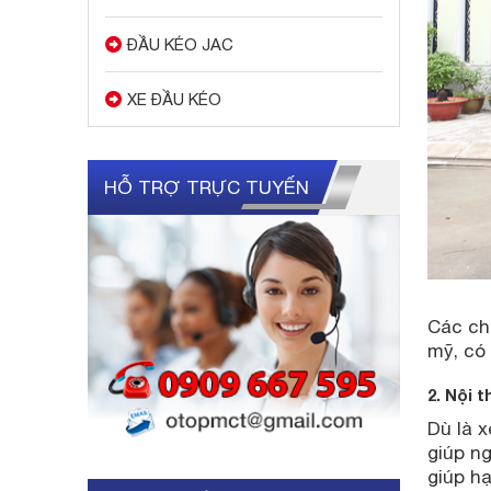
ĐẦU KÉO JAC
XE ĐẦU KÉO
HỖ TRỢ TRỰC TUYẾN
Các chi
mỹ, có 
2. Nội t
Dù là x
giúp ng
giúp hạ