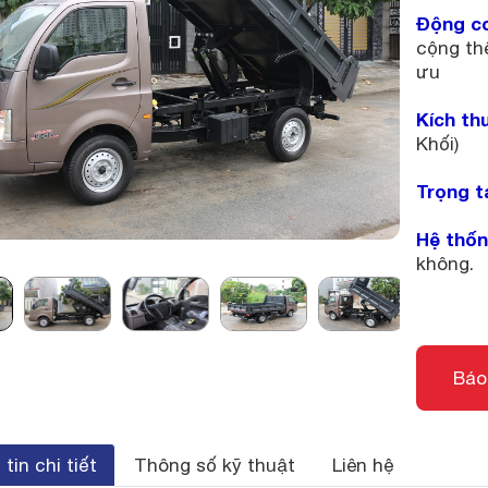
Động c
cộng th
ưu
Kích th
Khối)
Trọng t
Hệ thốn
không.
Báo
tin chi tiết
Thông số kỹ thuật
Liên hệ