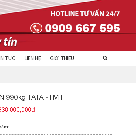
IN TỨC
LIÊN HỆ
GIỚI THIỆU
N 990kg TATA -TMT
330,000,000đ
hẩm: