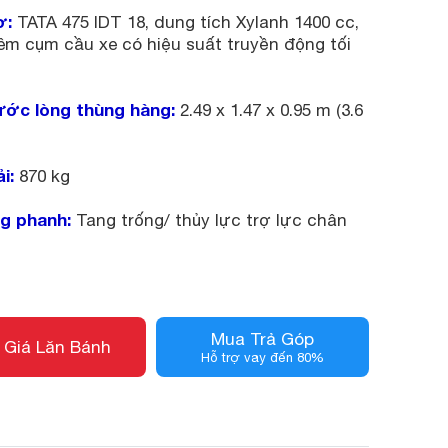
ơ:
TATA 475 IDT 18, dung tích Xylanh 1400 cc,
êm cụm cầu xe có hiệu suất truyền động tối
ước lòng thùng hàng:
2.49 x 1.47 x 0.95 m (3.6
ải:
870 kg
g phanh:
Tang trống/ thủy lực trợ lực chân
Mua Trả Góp
 Giá Lăn Bánh
Hỗ trợ vay đến 80%