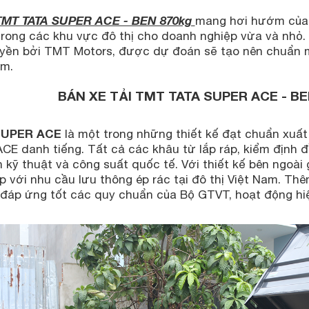
 TMT TATA SUPER ACE - BEN 870kg
mang hơi hướm của d
trong các khu vực đô thị cho doanh nghiệp vừa và nhỏ. 
yền bởi TMT Motors, được dự đoán sẽ tạo nên chuẩn mự
am.
BÁN XE TẢI TMT TATA SUPER ACE - 
SUPER ACE
là một trong những thiết kế đạt chuẩn xuấ
CE danh tiếng. Tất cả các khâu từ lắp ráp, kiểm định 
 kỹ thuật và công suất quốc tế. Với thiết kế bên ngoài
 với nhu cầu lưu thông ép rác tại đô thị Việt Nam. Thê
 đáp ứng tốt các quy chuẩn của Bộ GTVT, hoạt động hiệ