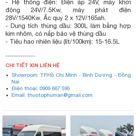
-
Hệ thống điện: Điện áp 24V, máy khởi
động 24V/7.5Kw, máy phát điện
28V/1540Kw. Ắc quy 2 x 12V/165ah.
-
Dung tích thùng dầu: 300L làm bằng hợp
kim nhôm, có nắp bảo vệ thùng dầu
-
Tiêu hao nhiên liệu (lít/100km): 15-16.5L
--------------
CHI TIẾT XIN LIÊN HỆ
Showroom: TP.Hồ Chí Minh - Bình Dương - Đồng
Nai
Điện thoại: 0909 667 595
Email: thuotophuman@gmail.com