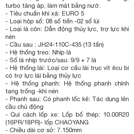
turbo tăng áp, làm mát bằng nướ.
-
Tiêu chuẩn khí xả: EURO 5
-
Loại hộp số: 08 số tiến -02 số lùi
-
Loại lá côn: Dẫn động thủy lực, trợ lực khí
nén
-
Cầu sau : JH24-110C-435 (13 tấn)
-
Hệ thống treo: Nhíp lá
-
Số lá nhíp trước/sau: 9/9 + 7 lá
-
Hệ thống lái: Loại cơ cấu lái trục vít êcu bi
có trợ lực lái bằng thủy lực
-
Hệ thống phanh: Hệ thống phanh chính
tang trống -khí nén
-
Phanh sau: Có phanh lốc kê: Tác dụng lên
cầu chủ động
-
Qui cách lốp xe: Lốp bố thép: 10.00R20
(16PR/18PR)- lốp CHAOYANG
-
Chiều dài cơ sở: 7.150mm