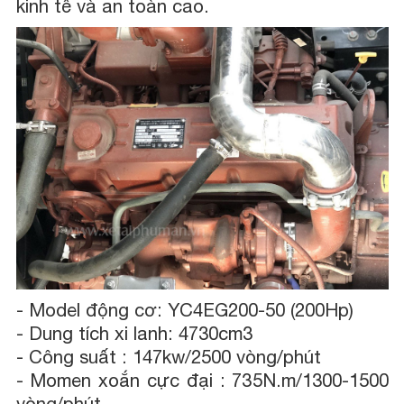
kinh tế và an toàn cao.
- Model động cơ: YC4EG200-50 (200Hp)
- Dung tích xi lanh: 4730cm3
- Công suất : 147kw/2500 vòng/phút
- Momen xoắn cực đại : 735N.m/1300-1500
vòng/phút