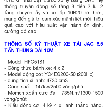
4.7L khí thải đạt Euro5 xử lý bằng URE, hệ
thống truyền động số tầng 8 tiến 2 lùi 2
tầng chuyển lẫy và cỡ lốp 10R20 lớn hơn,
mang đến giá trị cảm xúc mãnh liệt mới, hiệu
quả cao với hiệu suất vận hành ổn định,
cường độ cao.
THÔNG SỐ KỸ THUẬT XE TẢI JAC 8.5
TẤN THÙNG DÀI 10M
-
Model: HFC5181
-
Công thức bánh xe: 4 x 2
-
Model động cơ: YC4EG200-50 (200Hp)
-
dung tích xi lanh: 4730 cm3
-
Công suất : 147kw/2500 vòng/phút
-
Momen xoắn cực đại : 735N.m/1300-1500
vòng/phút
-
Kiểu động cơ: 4 kỳ 4 xi lanh thẳng hàng,