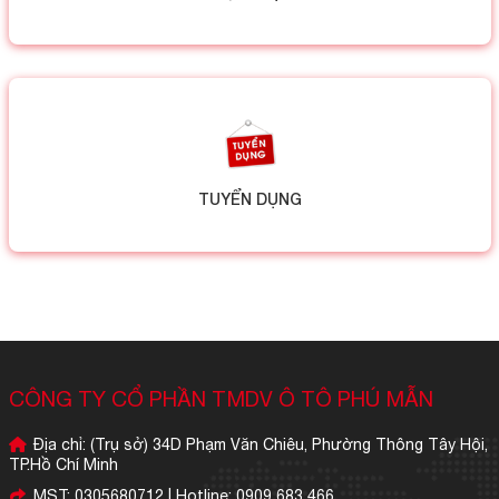
TUYỂN DỤNG
CÔNG TY CỔ PHẦN TMDV Ô TÔ PHÚ MẪN
Địa chỉ: (Trụ sở) 34D Phạm Văn Chiêu, Phường Thông Tây Hội,
TP.Hồ Chí Minh
MST: 0305680712 | Hotline: 0909 683 466