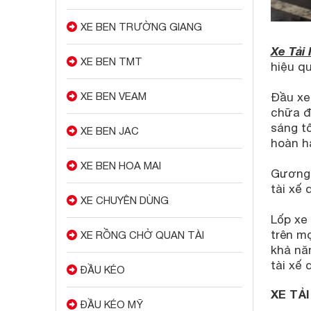
XE BEN TRƯỜNG GIANG
Xe Tải 
XE BEN TMT
hiệu q
Đầu xe 
XE BEN VEAM
chữa đ
sáng tố
XE BEN JAC
hoàn hả
XE BEN HOA MAI
Gương c
tài xế
XE CHUYÊN DÙNG
Lốp xe 
trên mọ
XE RỒNG CHỞ QUAN TÀI
khả nă
tài xế 
ĐẦU KÉO
XE TẢ
ĐẦU KÉO MỸ