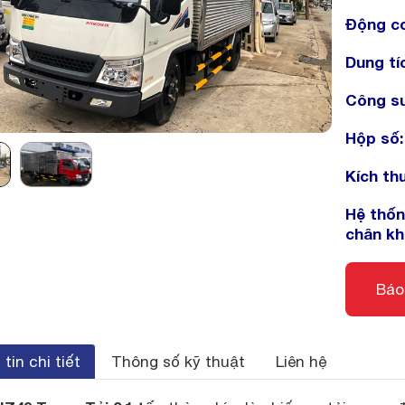
Động c
Dung tí
Công su
Hộp số: 
Kích th
Hệ thốn
chân k
Báo
tin chi tiết
Thông số kỹ thuật
Liên hệ