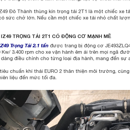
IZ49 Đô Thành thùng kín trọng tải 2T1 là một chiếc xe t
 có sức chở lớn. Nếu cần một chiếc xe tải nhỏ chất lượ
I IZ49 TRỌNG TẢI 2T1 CÓ ĐỘNG CƠ MẠNH MẼ
IZ49 Trọng Tải 2.1 tấn
được trang bị động cơ JE493ZLQ4 
0 Kw/ 3.400 rpm cho xe vận hành êm ái trên mọi ngã đư
 dàng điều chỉnh cho từng loại địa hành, mang đến sự a
tiêu chuẩn khí thải EURO 2 thân thiện môi trường, cùng
iên liệu đến mức tối đa.