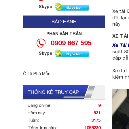
Skype:
Xe tải 
đô, lại
BẢO HÀNH
này.
PHAN VĂN TRÂN
XE TẢ
0909 667 595
Xe Tải 
suất 8
Skype:
cấp dễ
Xe đạt 
ÔTô Phú Mẫn
kiệm nh
THỐNG KÊ TRUY CẬP
9
Đang online:
531
Hôm nay:
3175
Tuần:
1058230
Tổng truy cập: