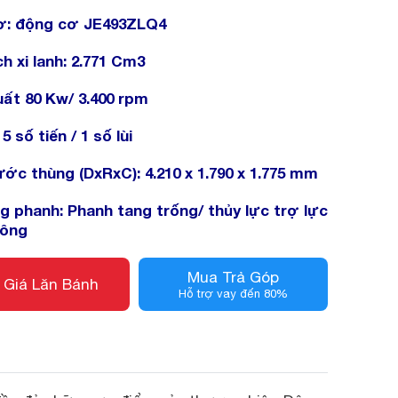
ơ: động cơ JE493ZLQ4
ch xi lanh: 2.771 Cm3
ất 80 Kw/ 3.400 rpm
5 số tiến / 1 số lùi
ước thùng (DxRxC): 4.210 x 1.790 x 1.775 mm
g phanh: Phanh tang trống/ thủy lực trợ lực
hông
Mua Trả Góp
 Giá Lăn Bánh
Hỗ trợ vay đến 80%