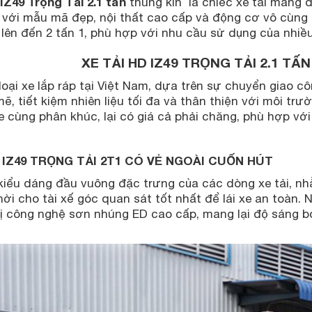
 IZ49 Trọng Tải 2.1 tấn
thùng kín là chiếc xe tải mang
 với mẫu mã đẹp, nội thất cao cấp và động cơ vô cùng
 lên đến 2 tấn 1, phù hợp với nhu cầu sử dụng của nhiều
XE TẢI HD IZ49 TRỌNG TẢI 2.1 T
loại xe lắp ráp tại Việt Nam, dựa trên sự chuyển giao c
, tiết kiệm nhiên liệu tối đa và thân thiện với môi tr
 cùng phân khúc, lại có giá cả phải chăng, phù hợp với
I IZ49 TRỌNG TẢI 2T1 CÓ VẺ NGOÀI CUỐN HÚT
 kiểu dáng đầu vuông đặc trưng của các dòng xe tải, n
ời cho tài xế góc quan sát tốt nhất để lái xe an toàn.
bị công nghệ sơn nhúng ED cao cấp, mang lại độ sáng bó