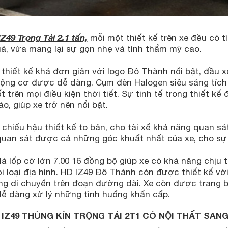
IZ49 Trọng Tải 2.1 tấn,
mỗi một thiết kế trên xe đều có t
uả, vừa mang lại sự gọn nhẹ và tính thẩm mỹ cao.
thiết kế khá đơn giản với logo Đô Thành nổi bật, đầu xe
ộng cơ được dễ dàng. Cụm đèn Halogen siêu sáng tích
t trên mọi điều kiện thời tiết. Sự tinh tế trong thiết 
o, giúp xe trở nên nổi bật.
hiếu hậu thiết kế to bản, cho tài xế khả năng quan sát
 quan sát được cả những góc khuất nhất của xe, cho sự
là lốp cỡ lớn 7.00 16 đồng bộ giúp xe có khả năng chịu 
i loại địa hình. HD IZ49 Đô Thành còn được thiết kế với
ng di chuyển trên đoạn đường dài. Xe còn được trang b
dễ dàng xử lý những tình huống khẩn cấp.
I IZ49 THÙNG KÍN TRỌNG TẢI 2T1 CÓ NỘI THẤT SAN