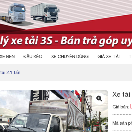
XE BEN
ĐẦU KÉO
XE CHUYÊN DÙNG
GIÁ XE TẢI
T
tải 2.1 tấn
Xe tải
Giá bán:
Mã sản p