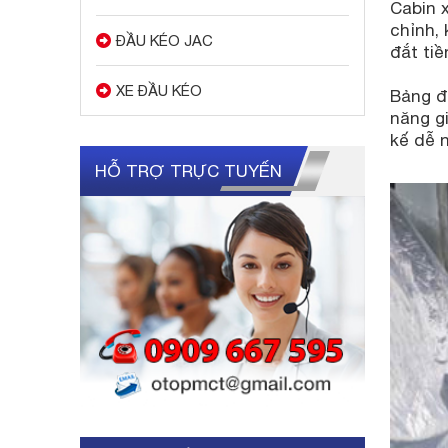
Cabin x
chỉnh,
ĐẦU KÉO JAC
đắt tiề
XE ĐẦU KÉO
Bảng đ
năng gi
kế dễ n
HỖ TRỢ TRỰC TUYẾN