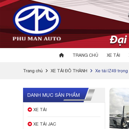
TRANG CHỦ
XE TẢI
Trang chủ
XE TẢI ĐÔ THÀNH
Xe tải IZ49 trọng 
DANH MỤC SẢN PHẨM
XE TẢI
XE TẢI JAC