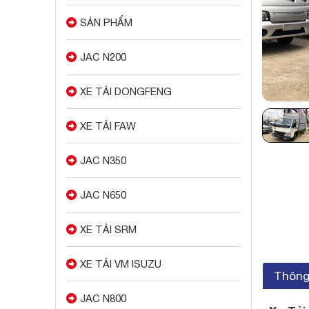
SẢN PHẨM
JAC N200
XE TẢI DONGFENG
XE TẢI FAW
JAC N350
JAC N650
XE TẢI SRM
XE TẢI VM ISUZU
Thông 
JAC N800