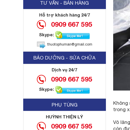
TƯ VẤN - BÁN HÀNG
Hỗ trợ khách hàng 24/7
0909 667 595
Skype:
thuotophuman@gmail.com
BẢO DƯỠNG - SỬA CHỮA
Dịch vụ 24/7
0909 667 595
Skype:
Không 
PHỤ TÙNG
trong x
HUỲNH THIỆN LÝ
Vô lăng
0909 667 595
còn đư