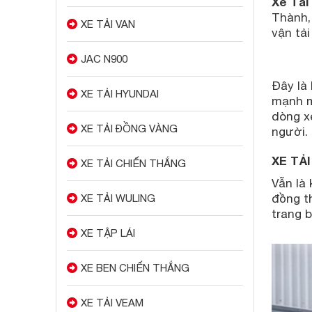
Xe Tải
Thành,
XE TẢI VAN
vận tải
JAC N900
Đây là 
XE TẢI HYUNDAI
mạnh mẽ
dòng xe
XE TẢI ĐỒNG VÀNG
người.
XE TẢ
XE TẢI CHIẾN THẮNG
Vẫn là
đồng th
XE TẢI WULING
trang 
XE TẬP LÁI
XE BEN CHIẾN THẮNG
XE TẢI VEAM