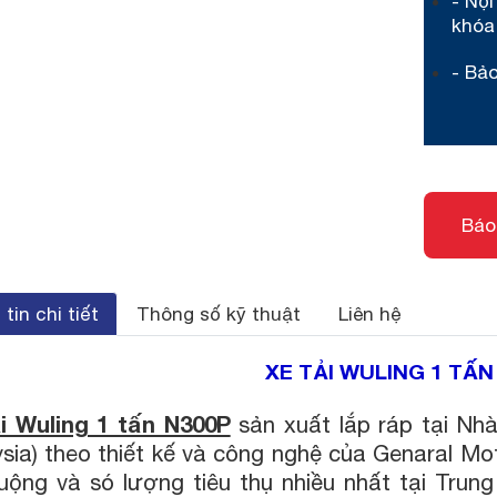
- Nội
khóa
- Bả
Báo
tin chi tiết
Thông số kỹ thuật
Liên hệ
XE TẢI WULING 1 TẤN
i Wuling 1 tấn N300P
sản xuất lắp ráp tại N
sia) theo thiết kế và công nghệ của Genaral Mo
uộng và só lượng tiêu thụ nhiều nhất tại Tru