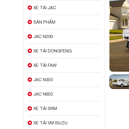
XE TẢI JAC
SẢN PHẨM
JAC N200
XE TẢI DONGFENG
XE TẢI FAW
JAC N350
JAC N650
XE TẢI SRM
XE TẢI VM ISUZU