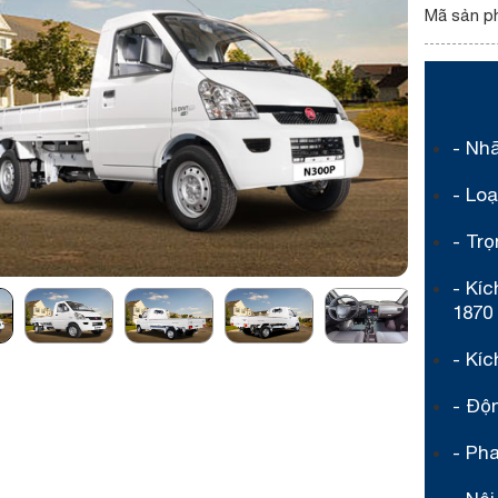
Mã sản p
- Nh
- Loạ
- Trọ
- Kíc
1870
- Kí
- Độ
- Ph