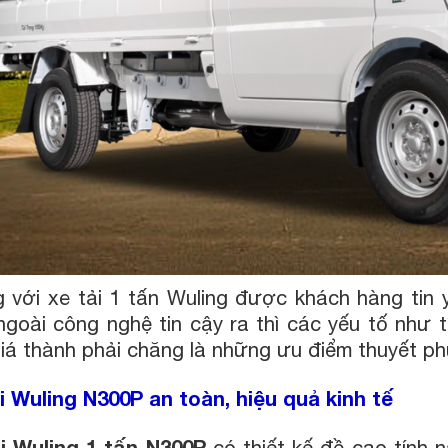
 với xe tải 1 tấn Wuling được khách hàng tin
ngoài công nghệ tin cậy ra thì các yếu tố như 
giá thành phải chăng là những ưu điểm thuyết p
i Wuling N300P an toàn, hiệu quả kinh tế
i Wuling 1 tấn N300P
có thiết kế đề cao tính 