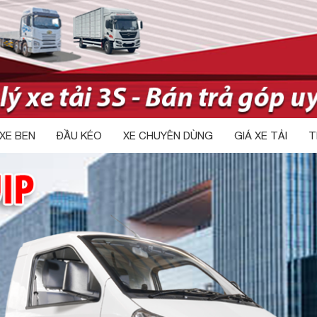
XE BEN
ĐẦU KÉO
XE CHUYÊN DÙNG
GIÁ XE TẢI
T