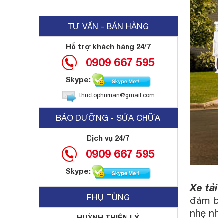
TƯ VẤN - BÁN HÀNG
Hỗ trợ khách hàng 24/7
0909 667 595
Skype:
thuotophuman@gmail.com
BẢO DƯỠNG - SỬA CHỮA
Dịch vụ 24/7
0909 667 595
Skype:
Xe tả
PHỤ TÙNG
đảm b
nhẹ nh
HUỲNH THIỆN LÝ