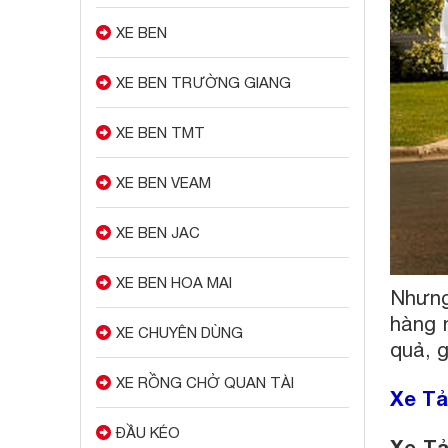
XE BEN
XE BEN TRƯỜNG GIANG
XE BEN TMT
XE BEN VEAM
XE BEN JAC
XE BEN HOA MAI
Nhưng
hàng 
XE CHUYÊN DÙNG
quả, 
XE RỒNG CHỞ QUAN TÀI
Xe Tả
ĐẦU KÉO
Xe Tả