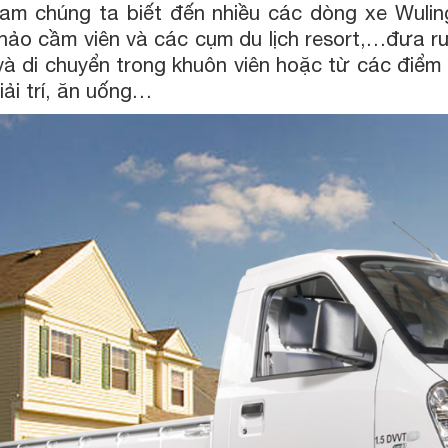
Nam chúng ta biết đến nhiều các dòng xe Wuling
 thảo cầm viên và các cụm du lịch resort,…đưa 
và di chuyển trong khuôn viên hoặc từ các điểm
iải trí, ăn uống…