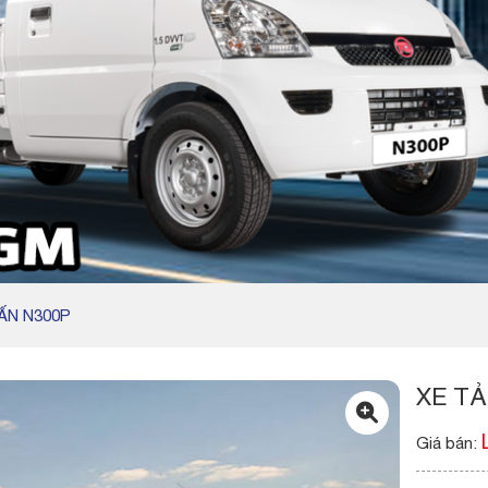
ẤN N300P
XE TẢ
Giá bán: