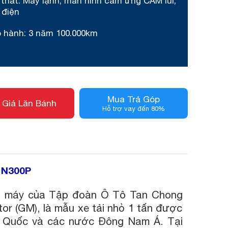
 thất: Máy lạnh, màn hình cảm ứng CAM lùi,
 điện
o hành: 3 năm 100.000km
Mua Trả Góp
 Giá Lăn Bánh
Hỗ trợ vay đến 80%
 N300P
hà máy của Tập đoàn Ô Tô Tan Chong
tor (GM), là mẫu xe tải nhỏ 1 tấn được
ng Quốc và các nước Đông Nam Á. Tại