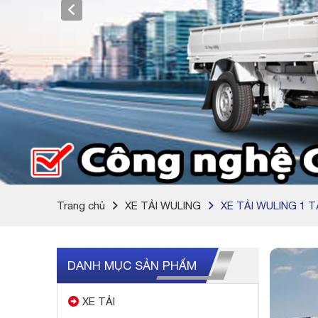
Trang chủ
XE TẢI WULING
XE TẢI WULING 1 T
DANH MỤC SẢN PHẨM
XE TẢI