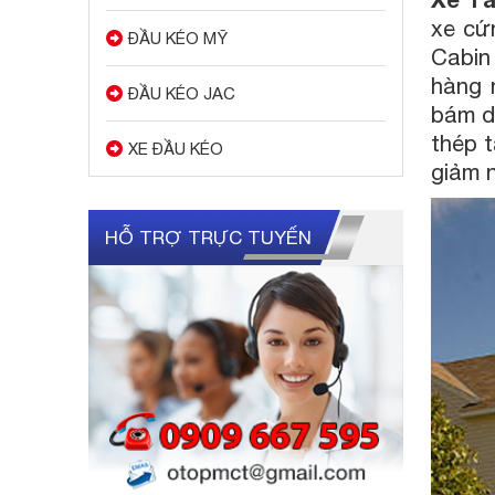
xe cứ
ĐẦU KÉO MỸ
Cabin
hàng 
ĐẦU KÉO JAC
bám dí
thép t
XE ĐẦU KÉO
giảm 
HỖ TRỢ TRỰC TUYẾN