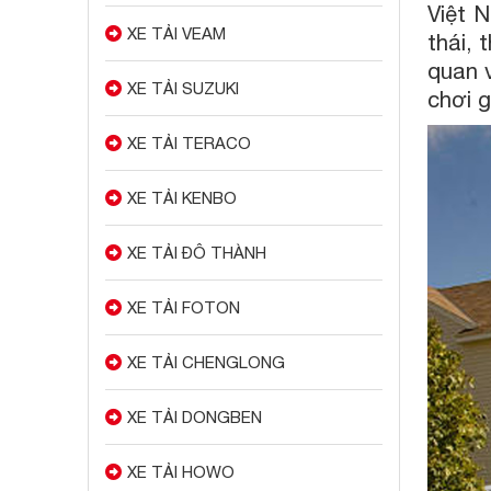
Việt 
XE TẢI VEAM
thái,
quan 
XE TẢI SUZUKI
chơi g
XE TẢI TERACO
XE TẢI KENBO
XE TẢI ĐÔ THÀNH
XE TẢI FOTON
XE TẢI CHENGLONG
XE TẢI DONGBEN
XE TẢI HOWO