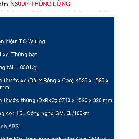
N300P-THÙNG LỬNG
hẩm:
ãn hiệu: TQ Wuling
i xe: Thùng bạt
ng tải: 1.050 Kg
h thước xe (Dài x Rộng x Cao): 4535 x 1595 x
 mm
ch thước thùng (DxRxC): 2710 x 1520 x 320 mm
ng cơ: 1.5L Công nghệ GM, 6L/100km
anh ABS