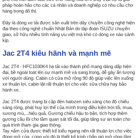
pháp hoàn hảo cho các cá nhân và doanh nghiệp có nhu cầu chơ
hàng trong đô thị.
Đây là dòng xe tải được sản xuất trên dây chuyền công nghệ hiện
đại theo công nghệ chuẩn Nhật Bản do tập đoàn ISUZU chuyển
giao, sở hữu nhiều tính năng ưu việt mà khó có dòng xe nào sánh
kịp.
Jac 2T4 kiêu hãnh và mạnh mẽ
Jac 2T4 - HFC1030K4 hạ tải vào thành phố mang dáng dấp hiện
đại, bề ngoài toát lên sự mạnh mẽ và sang trọng, dễ gây ấn tượng
với người dùng. Cabin có cửa mở rộng 90 độ giúp việc lên xuống
xe thuận lợi, cabin lật rất thuận lợi cho việc sửa chữa hay bảo
hành xe.
Jac 2T4 được trang bị cặp đèn halozen siêu sáng cho độ chiếu
sáng rộng, phát huy lợi thế của mình trong điều kiện trời tối, mua,
sương mù,...hiệu quả. Gương chiếu hậu to bản, tích hợp thêm
gương cầu lồi cho tầm quan sát tối đa, giúp tăng sự an toàn cho
quá trình tham gia giao thông.
Tay nắm cửa được thiết kế kiểu ngang nên rất thuận lợi cho việc
đóng mở của, cùng với đó là thiết kế kính chắn gió mở rộng tầm