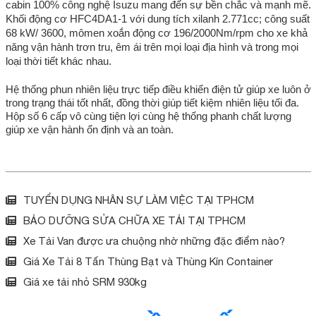
cabin 100% công nghệ Isuzu mang đến sự bền chắc và mạnh mẽ.
Khối động cơ HFC4DA1-1 với dung tích xilanh 2.771cc; công suất
68 kW/ 3600, mômen xoắn động cơ 196/2000Nm/rpm cho xe khả
năng vận hành trơn tru, êm ái trên mọi loại địa hình và trong mọi
loại thời tiết khác nhau.
Hệ thống phun nhiên liệu trực tiếp điều khiển điện tử giúp xe luôn ở
trong trạng thái tốt nhất, đồng thời giúp tiết kiệm nhiên liệu tối đa.
Hộp số 6 cấp vô cùng tiện lợi cùng hệ thống phanh chất lượng
giúp xe vận hành ổn định và an toàn.
TUYỂN DỤNG NHÂN SỰ LÀM VIỆC TẠI TPHCM
BẢO DƯỠNG SỬA CHỮA XE TẢI TẠI TPHCM
Xe Tải Van được ưa chuộng nhờ những đặc điểm nào?
Giá Xe Tải 8 Tấn Thùng Bạt và Thùng Kín Container
Giá xe tải nhỏ SRM 930kg