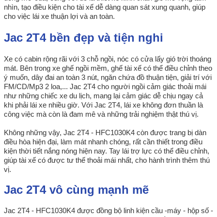
nhìn, tạo điều kiện cho tài xế dễ dàng quan sát xung quanh, giúp
cho việc lái xe thuận lợi và an toàn.
Jac 2T4 bền đẹp và tiện nghi
Xe có cabin rộng rãi với 3 chỗ ngồi, nóc có cửa lấy gió trời thoáng
mát. Bên trong xe ghế ngồi mềm, ghế tài xế có thể điều chỉnh theo
ý muốn, dây đai an toàn 3 nút, ngăn chứa đồ thuận tiện, giải trí với
FM/CD/Mp3 2 loa,... Jac 2T4 cho người ngồi cảm giác thoải mái
như những chiếc xe du lịch, mang lại cảm giác dễ chịu ngay cả
khi phải lái xe nhiều giờ. Với Jac 2T4, lái xe không đơn thuần là
công việc mà còn là đam mê và những trải nghiệm thật thú vị.
Không những vậy, Jac 2T4 - HFC1030K4 còn được trang bị dàn
điều hòa hiện đại, làm mát nhanh chóng, rất cần thiết trong điều
kiện thời tiết nắng nóng hiện nay. Tay lái trợ lực có thể điều chỉnh,
giúp tài xế có được tư thế thoải mái nhất, cho hành trình thêm thú
vị.
Jac 2T4 vô cùng mạnh mẽ
Jac 2T4 - HFC1030K4 được đồng bộ linh kiện cầu -máy - hộp số -