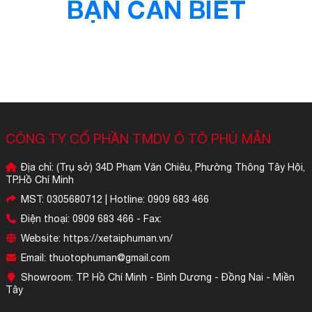
BẠN CẦN BIẾT
CÔNG TY CỔ PHẦN TMDV Ô TÔ PHÚ MẪN
Địa chỉ: (Trụ sở) 34D Phạm Văn Chiêu, Phường Thông Tây Hội,
TP.Hồ Chí Minh
MST: 0305680712 | Hotline: 0909 683 466
Điện thoại: 0909 683 466 - Fax:
Website: https://xetaiphuman.vn/
Email: thuotophuman@gmail.com
Showroom: TP. Hồ Chí Minh - Bình Dương - Đồng Nai - Miền
Tây