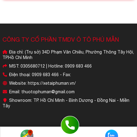
CÔNG TY CỔ PHẦN TMDV Ô TÔ PHÚ MẪN
Địa chỉ: (Trụ sở) 34D Phạm Văn Chiêu, Phường Thông Tây Hội,
TP.Hồ Chí Minh
MST: 0305680712 | Hotline: 0909 683 466
Điện thoại: 0909 683 466 - Fax:
Website: https://xetaiphuman.vn/
Email: thuotophuman@gmail.com
Showroom: TP. Hồ Chí Minh - Bình Dương - Đồng Nai - Miền
Tây