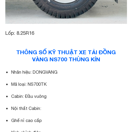
Lốp: 8.25R16
THÔNG SỐ KỸ THUẬT XE TẢI ĐỒNG
VÀNG NS700 THÙNG KÍN
Nhãn hiệu: DONGVANG
Mã loại: NS700TK
Cabin: Đầu vuông
Nội thất Cabin:
Ghế nỉ cao cấp