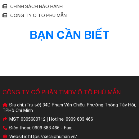
CHÍNH SÁCH BẢO HÀNH
CÔNG TY Ô TÔ PHÚ MẪN
BẠN CẦN BIẾT
CÔNG TY CỔ PHẦN TMDV Ô TÔ PHÚ MẪN
Địa chỉ: (Trụ sở) 34D Phạm Văn Chiêu, Phường Thông Tây Hội,
TP.Hồ Chí Minh
MST: 0305680712 | Hotline: 0909 683 466
Điện thoại: 0909 683 466 - Fax:
Website: https://xetaiphuman.vn/