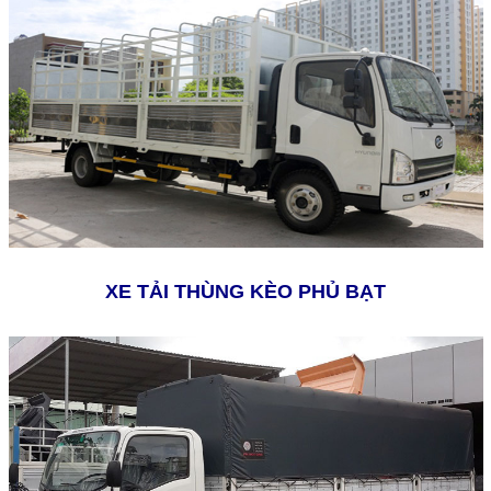
XE TẢI THÙNG KÈO PHỦ BẠT